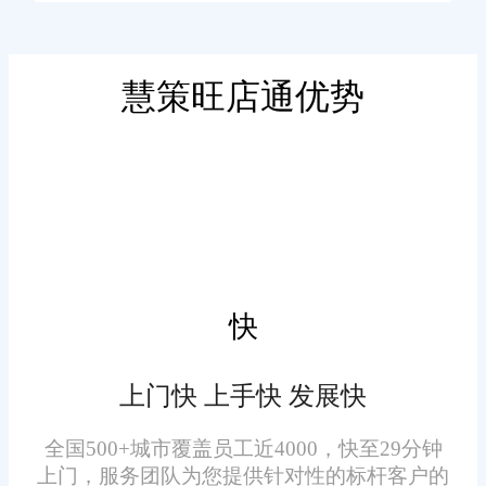
单信息，确保订单处理的准确性
在订单管理方面，旺店通
和及时性。对于河南昌的电商企
ERP打单系统展现了其强大的自
业来说，这意味着可以大大节省
慧策旺店通优势
动化和智能化特点。系统支持智
时间和资源，提升运营效率。
能化的订单筛选、分配和跟踪功
能，能够自动将订单分配给相应
的仓库或物流部门，并实时监控
订单状态。这不仅确保了订单能
在库存管理方面，旺店通
够按时、按量、准确地送达客户
ERP打单系统同样表现出色。系
手中，还大大提高了订单处理的
快
统能够实时跟踪库存数量、位置
效率。同时，系统还支持多种订
和价值等信息，支持库存预警和
单类型的处理，包括预售订单、
上门快 上手快 发展快
自动补货。这种精准的库存管理
合并订单等，满足河南昌电商企
全国500+城市覆盖员工近4000，快至29分钟
能力，帮助河南昌电商企业避免
业的多样化需求。
上门，服务团队为您提供针对性的标杆客户的