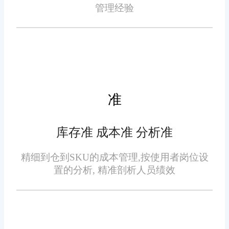
了缺货或积压现象的发生，降低
管理经验
旺店通ERP打单系统的操作
了运营成本。同时，系统还支持
界面简洁明了，操作流程简单易
库存盘点功能，确保库存数据的
懂。员工经过短暂的培训即可上
准确性和完整性。
手操作，大大降低了企业的培训
成本。此外，系统还提供了丰富
的帮助文档和视频教程，方便用
准
户随时查阅和学习。这种注重用
除了功能全面和操作简便
户体验的设计理念，使得旺店通
库存准 成本准 分析准
外，旺店通ERP打单系统还注重
ERP打单系统在河南昌电商企业
系统的稳定性和可靠性。系统采
精细到仓到SKU的成本管理,按使用者岗位设
中广受欢迎。
置的分析, 精准剖析人员绩效
用先进的技术架构和严格的质量
控制体系，确保系统的稳定可靠
运行。同时，系统具备强大的数
据备份和恢复功能，能够保障企