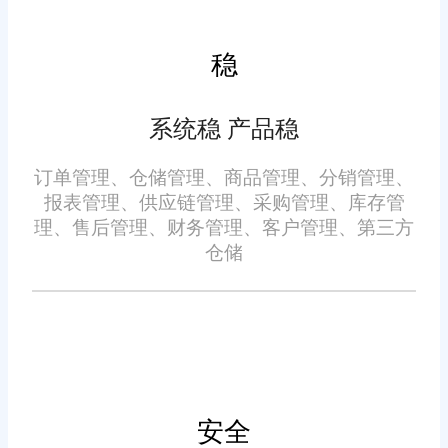
在市场上，旺店通ERP打单
业数据的安全性和完整性。这种
系统也获得了广泛的认可。许多
对系统稳定性和数据安全性的重
稳
使用过旺店通ERP打单系统的企
视，使得旺店通ERP打单系统在
业都对其给予了高度评价，认为
河南昌电商企业中树立了良好的
系统稳 产品稳
其不仅提高了订单处理的效率，
口碑。
降低了运营成本，还帮助企业优
订单管理、仓储管理、商品管理、分销管理、
化了库存管理，提升了客户满意
报表管理、供应链管理、采购管理、库存管
此外，旺店通ERP打单系统
理、售后管理、财务管理、客户管理、第三方
度。这种良好的用户口碑和市场
仓储
还支持定制化开发服务。针对企
认可度，进一步巩固了旺店通在
业的特殊需求，旺店通可以量身
河南昌ERP打单系统领域的领先
定制解决方案，使得系统能够更
地位。
好地适应不同企业的业务需求和
发展阶段。这种灵活性和可扩展
性，使得旺店通ERP打单系统能
安全
综上所述，旺店通ERP打单