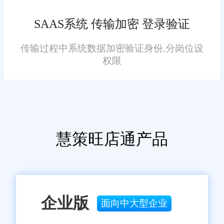
够更好地满足河南昌电商企业的
系统凭借其强大的功能、简便的
多样化需求。
SAAS系统 传输加密 登录验证
操作、稳定可靠的性能以及良好
的用户评价和市场认可度，在河
传输过程中系统数据加密验证身份,分岗位设
南昌ERP打单系统领域脱颖而
权限
出。对于河南昌的电商企业来
说，选择旺店通ERP打单系统无
疑是一个明智的决策。它将帮助
企业实现订单处理的高效化、库
慧策旺店通产品
存管理的智能化和精细化，为企
免责声明：本网站尽可能确保发布信息的准确性与可靠性，但不能
保证其完全无误，请您在阅读本网站内容时自行判断真实性，本网
业的持续发展和市场竞争力提供
站对于您因信赖该信息引起的损失概不负责。本网站发布的部分内
有力保障。
容，包括但不限于文字、图片、标识、广告、商标、域名等，除特
别标明外，均来源于网络，知识产权归原作者或原出处所有。任何
单位或个人认为本网站中的网页或链接内容可能存在不实内容或涉
企业版
面向中大型企业
嫌侵犯知识产权时，请及时与我们联系，并提供身份证明、权属证
明及详细不实或侵权情况证明，我们将尽快处理。