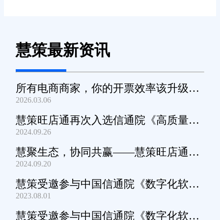
慧策最新资讯
所有电商商家，你的开票效率该升级
2026.03.06
了！
慧策旺店通再次入选信通院《高质量数
2024.09.26
字化转型产品及服务全景图》
慧聚生态，协同共赢——慧策旺店通生
2024.09.20
态交流会深圳站圆满举办
慧策受邀参与中国信通院《数字化软件
2023.08.01
产品及服务能力》规范编制工作
慧策受邀参与中国信通院《数字化软件