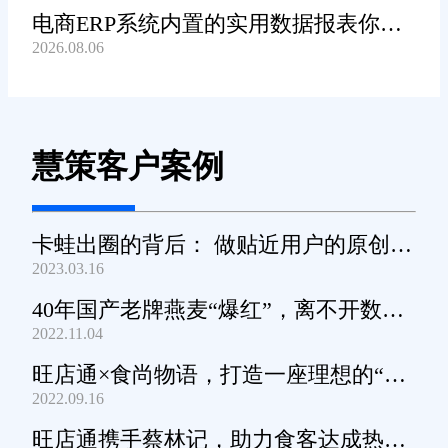
电商ERP系统内置的实用数据报表你都
2026.08.06
知道哪些?
慧策客户案例
卡蛙出圈的背后： 做贴近用户的原创小
2023.03.16
家电
40年国产老牌燕麦“爆红”，离不开数字
2022.11.04
化工具的支撑
旺店通×食尚物语，打造一座理想的“零
2022.09.16
食王国”
旺店通携手蔡林记，助力食客达成热干