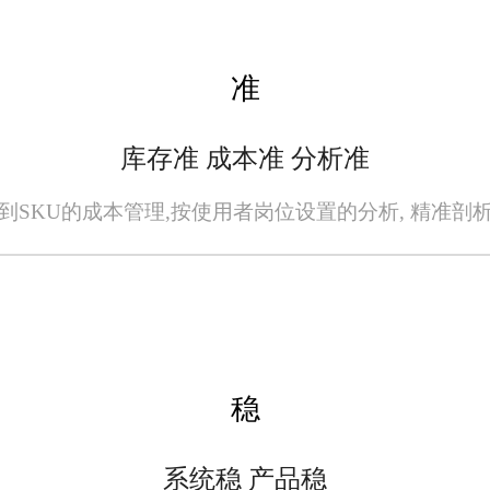
运营、优化资源配置和增强市场竞争力的济源
入该系统，企业可以显著提升订单处理效率
准
市场需求的变化，旺店通将继续发挥其技
库存准 成本准 分析准
解决方案，助力企业实现可持续发展。
到SKU的成本管理,按使用者岗位设置的分析, 精准剖
全无误，请您在阅读本网站内容时自行判断真实性，本网站对于您因信赖该信息引起
者或原出处所有。任何单位或个人认为本网站中的网页或链接内容可能存在不实内容
稳
系统稳 产品稳