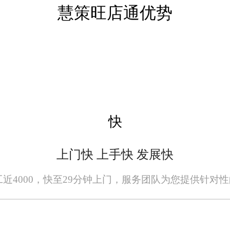
慧策旺店通优势
ERP订单软件还提供了智能化的数据分
解销售状况、客户行为等信息。通过智能分
市场竞争力。
洁明了，操作流程简单易懂。员工经过短
丰富的帮助文档和视频教程，方便用户随时
快
济源地区电商企业中广受欢迎。
和长期合作关系。企业可以获得专业的系
上门快 上手快 发展快
时，旺店通还提供24小时在线客服和技术
员工近4000，快至29分钟上门，服务团队为您提供针对
降低了企业的运营风险，还确保了业务的顺
借其卓越的性能、丰富的功能、智能化的