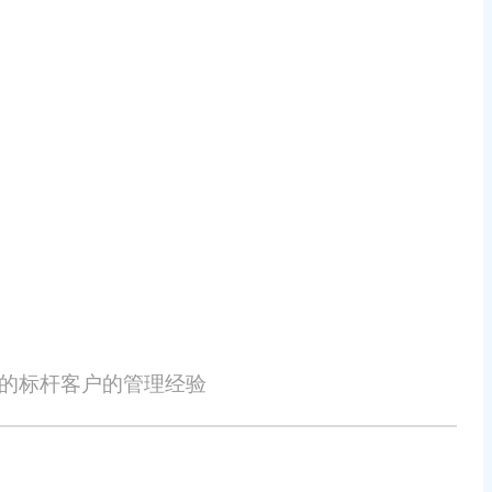
析功能。系统能够为企业提供全面的业
析，企业可以更加准确地把握市场趋
暂的培训即可上手操作，大大降低了企
查阅和学习。这种注重用户体验的设
统安装、培训、维护和升级等服务，
支持，及时解决企业在使用过程中遇到
性的标杆客户的管理经验
利发展。
管理以及良好的用户口碑，成为了济源