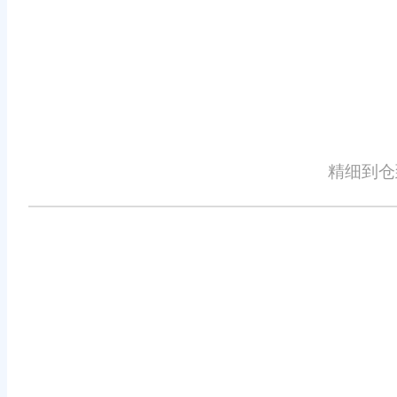
地区电商企业的首选。对于追求高效
软件无疑是一个明智的决策。通过引
为企业的长期发展奠定坚实基础。
未来，随着电商行业的不断发展和
企业提供更加全面、高效的ERP订单
精细到仓
免责声明：本网站尽可能确保发布信息的准确性与可靠性，但不能保证其完
识、广告、商标、域名等，除特别标明外，均来源于网络，知识产权归原作
详细不实或侵权情况证明，我们将尽快处理。