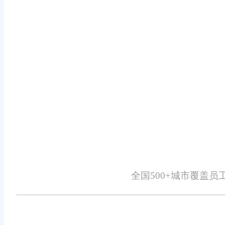
带来了更多的经济效益。
除了订单处理和库存管理外，旺店通
务报表和趋势分析，帮助企业深入了
势，制定科学合理的经营策略，提升
旺店通ERP订单软件的操作界面简
业的培训成本。同时，系统还提供了
计理念，使得旺店通ERP订单软件在
此外，旺店通还非常注重客户服务
确保软件的稳定运行和持续优化。同
全国500+城市覆盖
的问题。这种全方位的服务支持不仅
综上所述，旺店通ERP订单软件凭