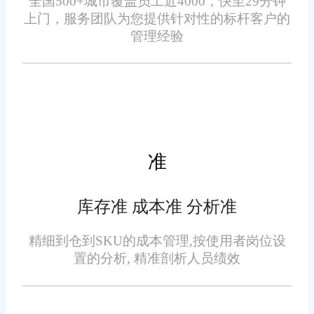
全国500+城市覆盖员工近4000，快至29分钟
三、无缝对接，提升协同能
上门，服务团队为您提供针对性的标杆客户的
化管理不仅提高了企业的运营效
力
管理经验
率，还降低了企业的运营成本。
旺店通软件与多个电商平台
和物流系统实现了无缝对接，能
够自动抓取订单信息，并进行快
速分配、处理和跟踪。这种无缝
准
对接提高了企业与电商平台和物
流系统之间的协同能力，使得企
库存准 成本准 分析准
业能够更加高效地处理订单，提
四、数据分析，优化决策
升客户满意度。同时，旺店通还
精细到仓到SKU的成本管理,按使用者岗位设
支持多平台、多店铺的订单集中
置的分析, 精准剖析人员绩效
旺店通软件提供了丰富的数
处理，进一步提高了企业的运营
据分析工具，能够帮助企业实时
效率。
掌握销售、库存、物流等各个环