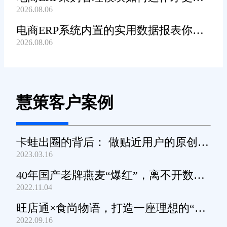
2026.08.06
高效顺畅?
电商ERP系统内置的实用数据报表你都
2026.08.06
知道哪些?
慧策客户案例
卡蛙出圈的背后： 做贴近用户的原创小
2023.03.16
家电
40年国产老牌燕麦“爆红”，离不开数字
2022.11.04
化工具的支撑
旺店通×食尚物语，打造一座理想的“零
2022.09.16
食王国”