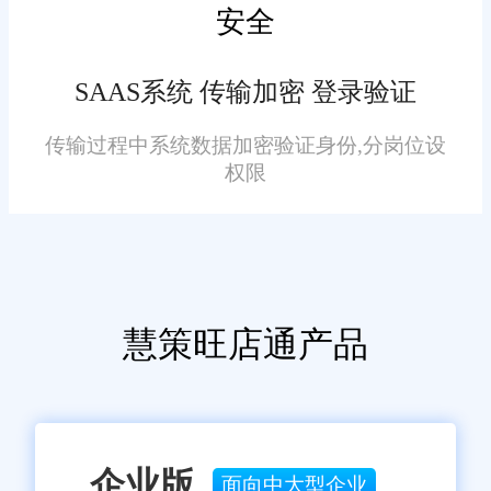
质的服务与支持增强了客户的信
安全
在奉贤区，旺店通软件已经
任度和满意度，促进了企业的长
成功应用于多家企业，并取得了
期发展。
SAAS系统 传输加密 登录验证
显著的成效。这些成功案例不仅
证明了旺店通软件在仓库管理方
传输过程中系统数据加密验证身份,分岗位设
面的卓越性能，还为企业带来了
权限
实实在在的经济效益。同时，旺
店通软件的良好口碑也吸引了更
七、结语
多的企业选择使用这款系统，进
一步推动了奉贤区企业仓库管理
综上所述，奉贤区企业在仓
慧策旺店通产品
的智能化和高效化。
库管理方面选择旺店通软件是一
个明智的决策。旺店通软件凭借
其全面的功能、卓越的性能和优
质的服务，在奉贤区企业中赢得
企业版
面向中大型企业