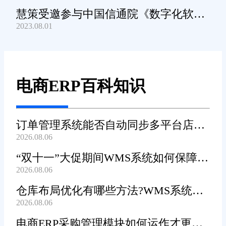
慧策受邀参与中国信通院《数字化软件
2023.08.01
产品及服务能力》规范编制工作
电商ERP百科知识
订单管理系统能否自动同步多平台店铺
2026.08.06
订单?
“双十一”大促期间WMS系统如何保障发
2026.08.06
货效率?
仓库布局优化有哪些方法?WMS系统能
2026.08.06
辅助规划吗?
电商ERP采购管理模块如何运作才更加