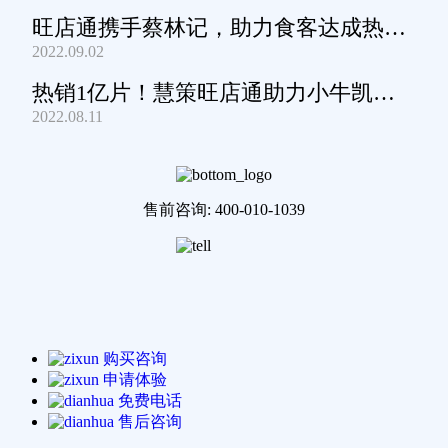
旺店通携手蔡林记，助力食客达成热干
2022.09.02
面自由
热销1亿片！慧策旺店通助力小牛凯西
2022.08.11
通关家庭牛排圈~
售前咨询: 400-010-1039
购买咨询
申请体验
免费电话
售后咨询