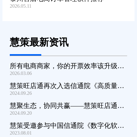
2026.05.11
慧策最新资讯
所有电商商家，你的开票效率该升级
2026.03.06
了！
慧策旺店通再次入选信通院《高质量数
2024.09.26
字化转型产品及服务全景图》
慧聚生态，协同共赢——慧策旺店通生
2024.09.20
态交流会深圳站圆满举办
慧策受邀参与中国信通院《数字化软件
2023.08.01
产品及服务能力》规范编制工作