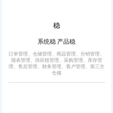
节的数据情况。通过深入分析这
些数据，企业可以更加精准地了
解市场需求、客户偏好和竞争态
稳
势，从而制定出更加科学合理的
五、优质服务，保障运行
经营策略。这种基于数据的决策
系统稳 产品稳
方式使得企业能够更加科学地管
旺店通软件拥有专业的技术
订单管理、仓储管理、商品管理、分销管理、
理仓库，优化业务流程，提升市
团队和客服团队，为企业提供全
报表管理、供应链管理、采购管理、库存管
场竞争力。
理、售后管理、财务管理、客户管理、第三方
方位的技术支持和售后服务。无
仓储
论在使用过程中遇到何种问题，
企业都能得到及时的解答和帮
助。此外，旺店通还提供了免费
试用服务，让企业在购买前充分
六、成功案例，口碑良好
体验系统的功能和性能。这种优