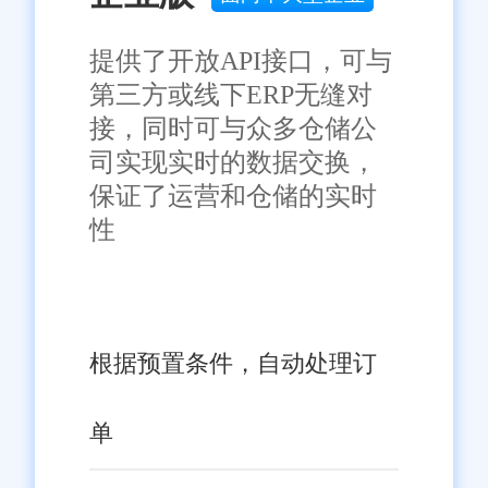
了广泛的认可和赞誉。通过引入
旺店通软件，企业可以实现仓库
提供了开放API接口，可与
管理的高效化、智能化和精细
第三方或线下ERP无缝对
化，提高运营效率，降低运营成
接，同时可与众多仓储公
本，增强市场竞争力。在未来的
司实现实时的数据交换，
免责声明：本网站尽可能确保发布信息的准确性与可靠性，但不能
保证其完全无误，请您在阅读本网站内容时自行判断真实性，本网
发展中，旺店通将继续携手奉贤
保证了运营和仓储的实时
站对于您因信赖该信息引起的损失概不负责。本网站发布的部分内
区的企业，共同迎接更加高效、
容，包括但不限于文字、图片、标识、广告、商标、域名等，除特
性
别标明外，均来源于网络，知识产权归原作者或原出处所有。任何
智能的商业新时代。
单位或个人认为本网站中的网页或链接内容可能存在不实内容或涉
嫌侵犯知识产权时，请及时与我们联系，并提供身份证明、权属证
明及详细不实或侵权情况证明，我们将尽快处理。
根据预置条件，自动处理订
单