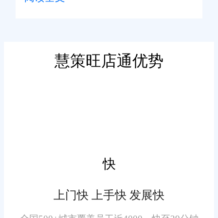
盘点、退换货管理等各个环节，
满足了奉贤区企业多样化的仓库
管理需求。无论是大型电商企业
还是中小型物流企业，旺店通都
慧策旺店通优势
能提供全面的解决方案。通过实
二、智能化管理，提升运营
时监控和追踪，企业可以随时了
效率
解仓库内的存货量、库存变动以
及货品状态，实现精细化库存管
旺店通软件引入了智能化和
理，避免库存积压和缺货现象。
自动化技术，优化了仓库作业流
程。系统支持智能拣选、自动补
快
货等功能，减少了人工干预，提
高了作业效率。同时，旺店通还
上门快 上手快 发展快
支持多维度库存分析，帮助企业
实现库存的最优配置。这种智能