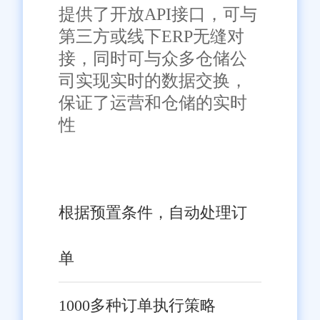
提供了开放API接口，可与
据，为管理层提供准确、及时的
第三方或线下ERP无缝对
决策支持。
接，同时可与众多仓储公
司实现实时的数据交换，
用户友好性：系统界面简洁
保证了运营和仓储的实时
明了，操作流程简单易懂，降低
性
了员工的培训成本和学习曲线，
提高了工作效率。
四、结语
根据预置条件，自动处理订
旺店通ERP系统凭借其针对
医药行业的深度定制、全面功能
单
模块以及卓越的数据处理能力，
成为了医药行业企业提升管理水
1000多种订单执行策略