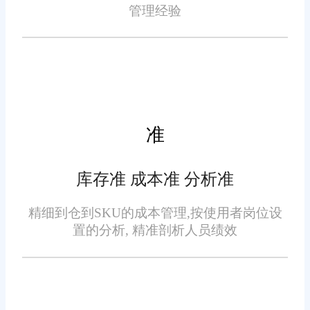
符合相关法规要求。通过生产计
管理经验
划制定、生产进度跟踪、质量监
控等功能，旺店通ERP系统帮助
医药企业实现生产过程的自动化
和智能化，提高生产效率和质量
库存管理：旺店通ERP系统
水平。
准
提供了精准的库存管理和预警功
能，帮助企业实时掌握库存状
库存准 成本准 分析准
态，避免库存积压和缺货现象。
同时，系统还支持批次追溯，确
精细到仓到SKU的成本管理,按使用者岗位设
保药品质量可追溯，为企业的品
置的分析, 精准剖析人员绩效
牌信誉和消费者安全提供了坚实
销售管理：系统支持销售订
保障。
单管理、销售渠道整合、销售价