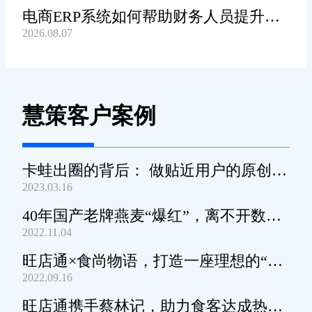
电商ERP系统如何帮助财务人员提升对
2026.08.07
账工作效率?
慧策客户案例
卡蛙出圈的背后： 做贴近用户的原创小
2023.03.16
家电
40年国产老牌燕麦“爆红”，离不开数字
2022.11.04
化工具的支撑
旺店通×食尚物语，打造一座理想的“零
2022.09.16
食王国”
旺店通携手蔡林记，助力食客达成热干