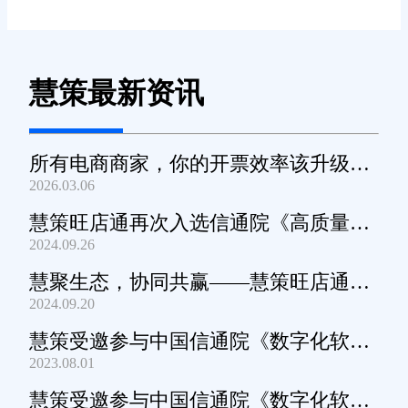
慧策最新资讯
所有电商商家，你的开票效率该升级
2026.03.06
了！
慧策旺店通再次入选信通院《高质量数
2024.09.26
字化转型产品及服务全景图》
慧聚生态，协同共赢——慧策旺店通生
2024.09.20
态交流会深圳站圆满举办
慧策受邀参与中国信通院《数字化软件
2023.08.01
产品及服务能力》规范编制工作
慧策受邀参与中国信通院《数字化软件