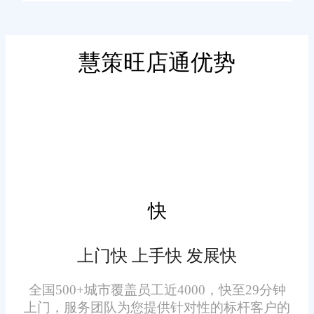
深度理解并贴合医药行业的特性
和需求。通过集成采购、生产、
库存、销售、财务等多个业务模
慧策旺店通优势
二、旺店通ERP系统在医药
块，旺店通ERP系统实现了企业
行业的应用
资源的全面整合和优化，为医药
企业提供了一个集中、统一的信
采购管理：旺店通ERP系统
息处理平台。
支持供应商管理、采购计划制
定、采购订单跟踪等功能，帮助
医药企业实现原材料的精准采购
快
和成本控制。同时，系统还提供
了丰富的报表和分析工具，帮助
上门快 上手快 发展快
企业深入了解供应商表现、采购
生产管理：系统支持GMP(良
成本等情况，为采购决策提供支
全国500+城市覆盖员工近4000，快至29分钟
好生产规范)管理，确保生产过程
上门，服务团队为您提供针对性的标杆客户的
持。