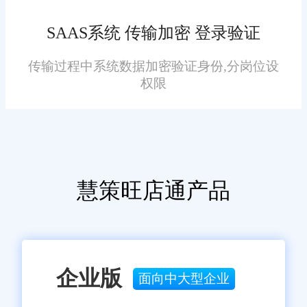
统深度理解医药行业的特性和需
求，提供了符合GMP、GSP等法
SAAS系统 传输加密 登录验证
规要求的功能模块，确保企业运
传输过程中系统数据加密验证身份,分岗位设
营的合规性。
权限
全面功能模块：系统涵盖了
医药企业从采购到销售、从生产
到财务等各个环节的全面功能模
块，实现了企业资源的全面整合
慧策旺店通产品
和优化。
卓越数据处理能力：旺店通
ERP系统具备强大的数据处理和
企业版
面向中大型企业
分析能力，能够实时收集、整合
和分析企业运营过程中的各类数