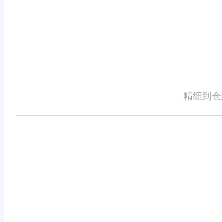
高效的管理解决方案，助力企业在激
免责声明：本网站尽可能确保发布信息的准确性与可靠性，但不能保证其完
识、广告、商标、域名等，除特别标明外，均来源于网络，知识产权归原作
详细不实或侵权情况证明，我们将尽快处理。
精细到仓