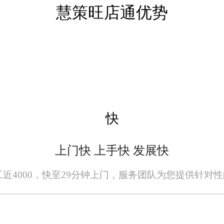
的库存管理功能，帮助企业实现了库存的精
慧策旺店通优势
同样表现出色。系统能够根据日常运营数
管理更加便捷高效。同时，系统还提供了丰
全面的财务管理功能，使得重庆城口的生鲜
操作界面简洁明了，操作流程人性化，员
快
培训成本，提高了员工的工作效率。同时，
遇到的问题能够及时得到解决。这种全方位
上门快 上手快 发展快
。
员工近4000，快至29分钟上门，服务团队为您提供针对
全面的功能模块、深度的行业优化以及优
助企业实现高效管理，提升运营效率和市场竞
和市场的不断变化，旺店通ERP系统将继续