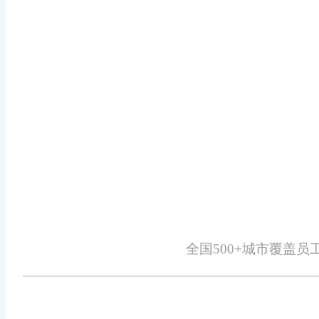
销售和客户满意度。旺店通ERP系统
在财务管理方面，旺店通ERP系统
支付宝对账等多种对账方式，让财务
解业务情况，为决策提供支持。这种
资源配置。
值得一提的是，旺店通ERP系统的
这种用户友好的设计，降低了企业的
后服务团队，确保企业在使用过程中
能够更加放心地使用旺店通ERP系统
全国500+城市覆盖
综上所述，旺店通ERP系统凭借其
业的首选ERP系统。它不仅能够帮
力支持。未来，随着技术的不断进步