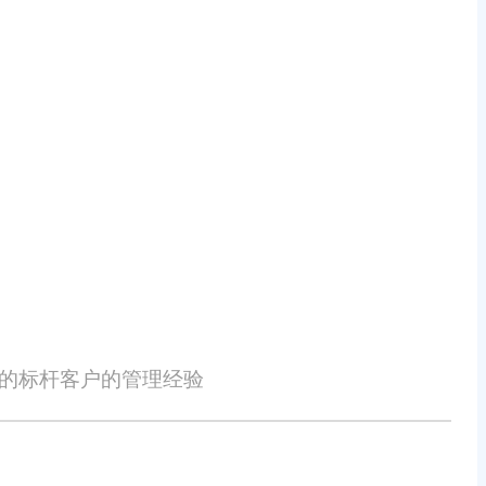
细化管理，降低了运营成本。
据自动生成财务报表，支持平台对账、
富的数据分析工具，帮助企业深入了
企业能够更好地掌握财务状况，优化
工能够快速上手并熟练掌握系统操作。
旺店通还提供了专业的技术支持和售
的服务保障，让重庆城口的生鲜企业
性的标杆客户的管理经验
质的服务保障，成为了重庆城口生鲜企
争力，还能够为企业的快速发展提供有
为重庆城口的生鲜企业提供更加全面、