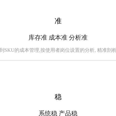
烈的市场竞争中脱颖而出。
准
库存准 成本准 分析准
全无误，请您在阅读本网站内容时自行判断真实性，本网站对于您因信赖该信息引起
者或原出处所有。任何单位或个人认为本网站中的网页或链接内容可能存在不实内容
到SKU的成本管理,按使用者岗位设置的分析, 精准剖
稳
系统稳 产品稳