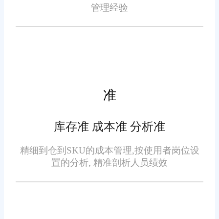
支持为企业决策提供了有力依
管理经验
定制化服务是旺店通的另一
据，使得企业能够在激烈的市场
大亮点。城口地区的企业需求各
竞争中脱颖而出。
异，旺店通深知这一点，因此提
供了高度定制化的智能订单管理
系统解决方案。企业可以根据自
身业务特点，灵活调整系统功能
准
和流程，实现个性化管理。这种
此外，旺店通在城口地区设
灵活性和适应性使得旺店通能够
库存准 成本准 分析准
有专业的服务团队，能够为企业
更好地满足企业的实际需求，助
提供及时、高效的本地化服务。
精细到仓到SKU的成本管理,按使用者岗位设
力企业实现数字化转型和规模化
置的分析, 精准剖析人员绩效
无论是系统安装、调试还是后期
发展。
维护，旺店通都能提供全方位的
支持。这种贴心的服务使得企业
能够无忧地使用系统，专注于业