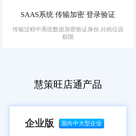
和成就。
统选用旺店通是明智之举。旺店
SAAS系统 传输加密 登录验证
通以其高度智能化、定制化服务
以及强大的数据分析能力，为城
传输过程中系统数据加密验证身份,分岗位设
口地区的企业带来了前所未有的
权限
发展机遇。通过与旺店通的合
作，企业不仅能够实现订单管理
的全面优化，还能在激烈的市场
竞争中脱颖而出，实现更加辉煌
慧策旺店通产品
的业绩。
免责声明：本网站尽可能确保发布信息的准确性与可靠性，但不能
保证其完全无误，请您在阅读本网站内容时自行判断真实性，本网
站对于您因信赖该信息引起的损失概不负责。本网站发布的部分内
容，包括但不限于文字、图片、标识、广告、商标、域名等，除特
别标明外，均来源于网络，知识产权归原作者或原出处所有。任何
单位或个人认为本网站中的网页或链接内容可能存在不实内容或涉
企业版
面向中大型企业
嫌侵犯知识产权时，请及时与我们联系，并提供身份证明、权属证
明及详细不实或侵权情况证明，我们将尽快处理。