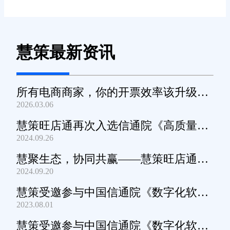
慧策最新资讯
所有电商商家，你的开票效率该升级
2026.03.06
了！
慧策旺店通再次入选信通院《高质量数
2024.09.26
字化转型产品及服务全景图》
慧聚生态，协同共赢——慧策旺店通生
2024.09.20
态交流会深圳站圆满举办
慧策受邀参与中国信通院《数字化软件
2023.08.01
产品及服务能力》规范编制工作
慧策受邀参与中国信通院《数字化软件