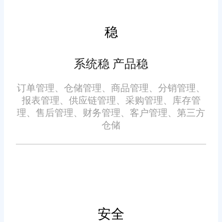
旺店通凭借其卓越的产品质
务发展。
量和专业的服务态度，在城口地
稳
区积累了良好的口碑和信誉。许
多企业都愿意与旺店通合作，共
系统稳 产品稳
同推动智能订单管理系统的发
展。通过与旺店通的合作，城口
订单管理、仓储管理、商品管理、分销管理、
地区的企业实现了订单处理的自
报表管理、供应链管理、采购管理、库存管
未来，随着智能技术的不断
理、售后管理、财务管理、客户管理、第三方
动化、智能化，提高了运营效
仓储
发展，旺店通将继续致力于智能
率，降低了运营成本，同时优化
订单管理系统的研发与创新，为
了客户体验，提升了市场竞争
城口地区的企业提供更加优质、
力。
高效的服务。相信在旺店通的助
力下，城口地区的企业将在激烈
的市场竞争中不断取得新的突破
安全
综上所述，城口在线订单系