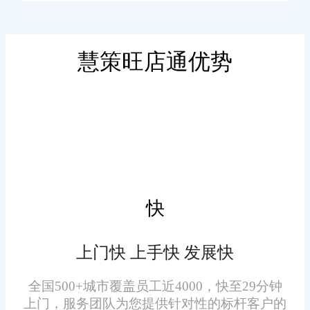
仅拥有高度智能化的订单管理系
城口在线订单系统通过整合
统，还具备定制化服务、强大的
企业的订单、库存、财务和客户
数据分析能力，以及丰富的行业
慧策旺店通优势
信息，为企业提供一站式的订单
经验，这些优势使其成为城口地
管理解决方案。而旺店通的智能
区企业的理想选择。
订单管理系统则在此基础上，实
现了更加高效、准确的订单处
理。系统能够自动识别订单信
除了智能化的订单处理功
息、智能分配任务，并预测库存
能，旺店通还提供了强大的数据
需求，极大地提高了订单处理的
快
分析能力。系统能够实时收集、
效率和准确性。同时，旺店通还
整理和分析订单数据，帮助企业
支持多种电商平台和发货方式，
上门快 上手快 发展快
深入了解市场需求、优化产品结
使得企业能够灵活应对各种业务
全国500+城市覆盖员工近4000，快至29分钟
构、提升客户满意度。这些数据
需求。
上门，服务团队为您提供针对性的标杆客户的