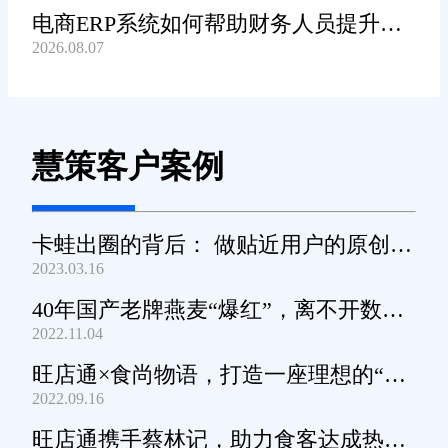
电商ERP系统如何帮助财务人员提升对
2026.08.07
账工作效率?
慧策客户案例
卡蛙出圈的背后： 做贴近用户的原创小
2023.03.16
家电
40年国产老牌燕麦“爆红”，离不开数字
2022.11.04
化工具的支撑
旺店通×食尚物语，打造一座理想的“零
2022.09.16
食王国”
旺店通携手蔡林记，助力食客达成热干