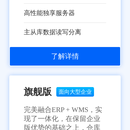
郑州旺店通第三方物流仓储
高性能独享服务器
报价是一个相对复杂且灵活的系
统，受到多种因素的影响。企业
主从库数据读写分离
在选择服务时，应充分了解报价
构成及影响因素，结合自身的需
求和预算情况进行综合考虑。通
了解详情
过与旺店通的沟通和协商，选择
最适合自己的服务方案，以实现
物流仓储的高效运作和成本优
化。相信在旺店通的助力下，郑
旗舰版
免责声明：本网站尽可能确保发布信息的准确性与可靠性，但不能
面向大型企业
保证其完全无误，请您在阅读本网站内容时自行判断真实性，本网
州的电商企业将能够迎来更加广
站对于您因信赖该信息引起的损失概不负责。本网站发布的部分内
阔的发展前景。
容，包括但不限于文字、图片、标识、广告、商标、域名等，除特
完美融合ERP + WMS，实
别标明外，均来源于网络，知识产权归原作者或原出处所有。任何
现了一体化，在保留企业
单位或个人认为本网站中的网页或链接内容可能存在不实内容或涉
嫌侵犯知识产权时，请及时与我们联系，并提供身份证明、权属证
版优势的基础之上，仓库
明及详细不实或侵权情况证明，我们将尽快处理。