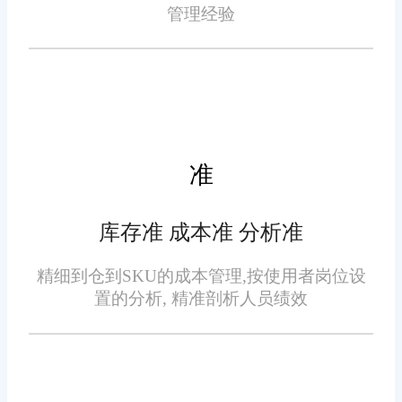
方来计算，具体取决于仓储服务
管理经验
的类型和客户需求。
库内操作费：涵盖了入库、
保管、订单处理、拣货复核、打
包称重、贴面单出库等一系列服
务费用。这些费用通常根据产品
准
类型、操作难度和日发单量来确
定，库内操作费可能在1-5元每单
库存准 成本准 分析准
之间，但具体费用会根据实际情
装卸费用：指货物在仓库内
况有所调整。
精细到仓到SKU的成本管理,按使用者岗位设
进行装卸作业所产生的费用。这
置的分析, 精准剖析人员绩效
些费用可能按吨位、装卸时间或
用工个数来计算。在旺店通仓储
服务中，装卸费用可能会根据具