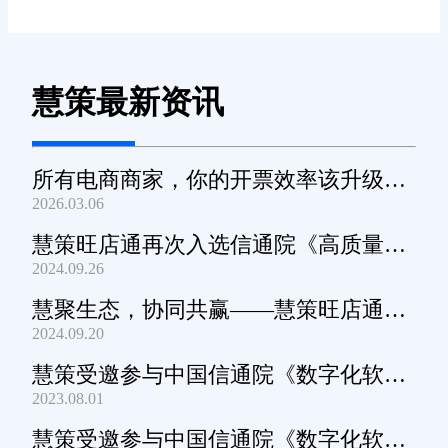
慧策最新资讯
所有电商商家，你的开票效率该升级
2026.03.06
了！
慧策旺店通再次入选信通院《高质量数
2024.09.26
字化转型产品及服务全景图》
慧聚生态，协同共赢——慧策旺店通生
2024.09.20
态交流会深圳站圆满举办
慧策受邀参与中国信通院《数字化软件
2023.08.01
产品及服务能力》规范编制工作
慧策受邀参与中国信通院《数字化软件