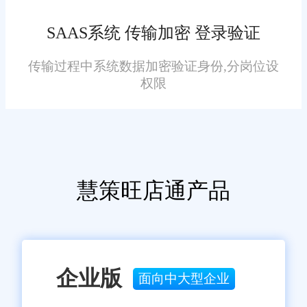
旺店通根据企业的需求和规
SAAS系统 传输加密 登录验证
模，提供了多种报价方案，以满
足不同企业的需求。
传输过程中系统数据加密验证身份,分岗位设
权限
基础版：适用于小型仓库或
初创企业，价格相对较低，提供
了基本的仓储和物流服务。
慧策旺店通产品
标准版：在基础版的基础
上，增加了更多的功能和服务，
如货架管理、库存预警等，适用
于中型企业或拥有一定规模仓库
企业版
的企业。
面向中大型企业