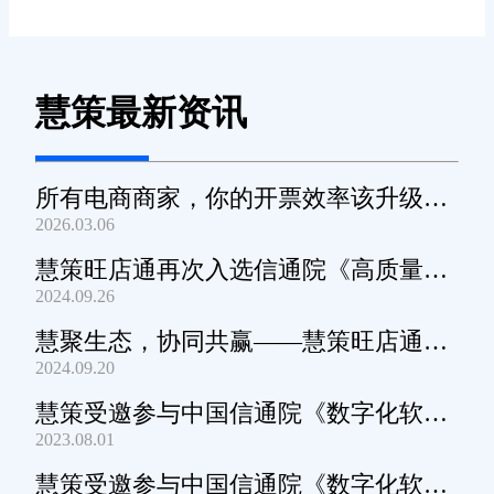
慧策最新资讯
所有电商商家，你的开票效率该升级
2026.03.06
了！
慧策旺店通再次入选信通院《高质量数
2024.09.26
字化转型产品及服务全景图》
慧聚生态，协同共赢——慧策旺店通生
2024.09.20
态交流会深圳站圆满举办
慧策受邀参与中国信通院《数字化软件
2023.08.01
产品及服务能力》规范编制工作
慧策受邀参与中国信通院《数字化软件