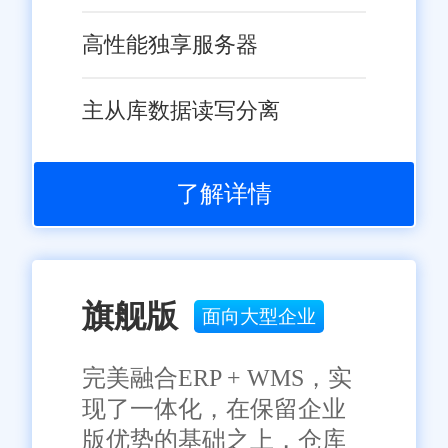
供的数据分析功能，企业成功发
高性能独享服务器
现了热销产品和潜在市场，为制
定更加精准的销售策略提供了有
主从库数据读写分离
五、总结
力支持。
佛山旺店通在线订单系统以
了解详情
其高效、稳定、易用的特性，为
佛山地区的电商企业提供了强有
力的支持。通过自动化订单处
理、实时库存管理、物流跟踪与
旗舰版
面向大型企业
查询以及数据分析与报告等功
能，系统不仅提高了企业的运营
完美融合ERP + WMS，实
效率和市场竞争力，还为企业带
现了一体化，在保留企业
来了更多的商业机会和增长潜
版优势的基础之上，仓库