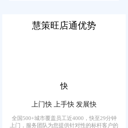
分析等关键业务流程，实现了数
据的实时同步和流程的自动化。
系统支持多平台对接，包括淘
慧策旺店通优势
二、核心功能
宝、天猫、京东等主流电商平
台，以及顺丰、中通等主流物流
订单处理自动化：
公司，方便企业快速导入和导出
订单信息，简化操作流程，提高
佛山旺店通在线订单系统支
运营效率。
持自动抓取平台订单，智能审核
拦截异常订单，并自动进行订单
快
确认、分类和分配。这大大减少
了人工操作的需求，提高了订单
上门快 上手快 发展快
处理的准确性和效率。
全国500+城市覆盖员工近4000，快至29分钟
实时库存管理：
上门，服务团队为您提供针对性的标杆客户的