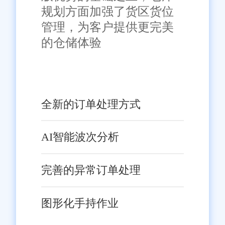
力。对于正在寻找合适订单管理
免责声明：本网站尽可能确保发布信息的准确性与可靠性，但不能
规划方面加强了货区货位
保证其完全无误，请您在阅读本网站内容时自行判断真实性，本网
系统的佛山电商企业来说，佛山
管理，为客户提供更完美
站对于您因信赖该信息引起的损失概不负责。本网站发布的部分内
旺店通在线订单系统无疑是一个
容，包括但不限于文字、图片、标识、广告、商标、域名等，除特
的仓储体验
别标明外，均来源于网络，知识产权归原作者或原出处所有。任何
值得考虑的选择。
单位或个人认为本网站中的网页或链接内容可能存在不实内容或涉
嫌侵犯知识产权时，请及时与我们联系，并提供身份证明、权属证
明及详细不实或侵权情况证明，我们将尽快处理。
全新的订单处理方式
AI智能波次分析
完善的异常订单处理
图形化手持作业