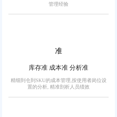
管理经验
系统能够实时监控库存数量
和状态，根据销售动态自动更新
库存信息。企业可以根据系统提
供的库存预警和库存盘点功能，
及时调整采购和销售策略，避免
准
库存积压和缺货现象。
物流跟踪与查询：
库存准 成本准 分析准
佛山旺店通在线订单系统支
精细到仓到SKU的成本管理,按使用者岗位设
置的分析, 精准剖析人员绩效
持多种物流渠道管理，包括顺
丰、中通等主流快递公司。企业
可以实时跟踪订单物流信息，及
时了解配送进度，提高客户满意