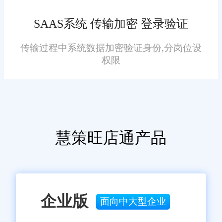
备强大的订单处理能力，能够快
速处理大量订单数据，避免超
SAAS系统 传输加密 登录验证
卖、漏单等问题。同时，系统支
传输过程中系统数据加密验证身份,分岗位设
持多种订单处理方式，包括普通
权限
订单、预售订单、拼团订单等，
满足不同业务需求。
灵活性与可扩展性：
系统具有良好的灵活性和可
慧策旺店通产品
扩展性，支持企业根据实际需求
进行个性化设置和扩展。无论是
订单状态、商品类型、客户类型
还是物流方式，企业都可以根据
企业版
面向中大型企业
自己的需要进行自定义设置。