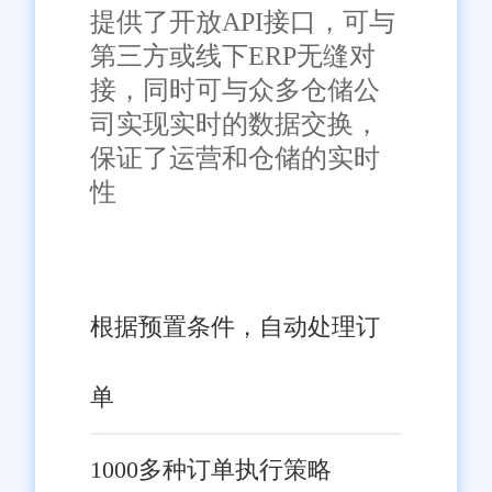
稳定可靠：
提供了开放API接口，可与
第三方或线下ERP无缝对
佛山旺店通在线订单系统采
接，同时可与众多仓储公
用了先进的技术架构和安全措
司实现实时的数据交换，
施，确保系统的稳定性和数据的
保证了运营和仓储的实时
可靠性。企业可以放心使用系统
性
进行订单管理，无需担心数据丢
失或系统故障带来的损失。
四、实际应用案例
根据预置条件，自动处理订
佛山某知名电商企业引入旺
单
店通在线订单系统后，其订单处
理效率提高了30%，库存周转率
1000多种订单执行策略
提升了20%。同时，通过系统提