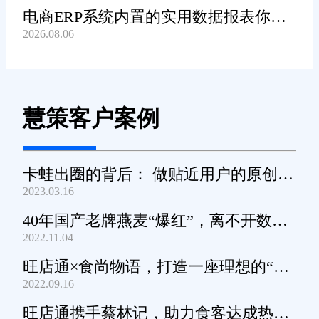
电商ERP系统内置的实用数据报表你都
2026.08.06
知道哪些?
慧策客户案例
卡蛙出圈的背后： 做贴近用户的原创小
2023.03.16
家电
40年国产老牌燕麦“爆红”，离不开数字
2022.11.04
化工具的支撑
旺店通×食尚物语，打造一座理想的“零
2022.09.16
食王国”
旺店通携手蔡林记，助力食客达成热干