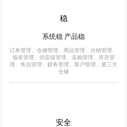
户满意度和忠诚度。
三、应用效果
稳
在潮州，许多电商企业已经
系统稳 产品稳
成功引入了旺店通订单发货系
统，并实现了显著的运营效果提
订单管理、仓储管理、商品管理、分销管理、
报表管理、供应链管理、采购管理、库存管
升。例如，某知名电商企业通过
理、售后管理、财务管理、客户管理、第三方
引入该系统，实现了订单处理的
仓储
自动化和智能化，显著降低了人
工成本和错误率。同时，系统提
四、系统优势
供的库存管理和发货管理功能，
帮助该企业实现了库存的精准控
操作简便：旺店通潮州订单
制和发货效率的大幅提升。借助
发货系统的操作界面简洁明了，
安全
旺店通系统的数据分析和报告功