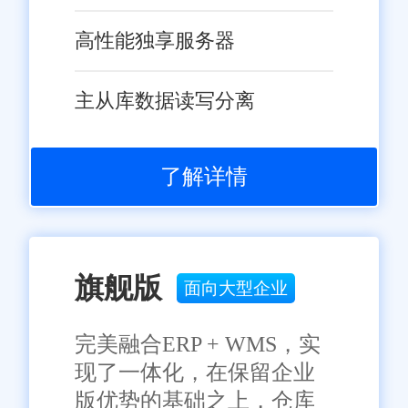
过引入该系统，电商企业不仅能
高性能独享服务器
够实现订单处理的自动化和智能
化，还能通过数据分析和智能化
主从库数据读写分离
综上所述，潮州电商企业应
决策提升运营效率和市场竞争
积极拥抱数字化转型，借助旺店
力。未来，随着技术的不断进步
通潮州订单发货系统等先进工
和市场的不断变化，旺店通潮州
了解详情
具，提升运营效率、优化库存管
订单发货系统将继续优化和完善
理、确保订单准确交付，实现可
其功能，为更多电商企业提供更
持续发展。
加高效、智能的订单处理和发货
旗舰版
服务。
面向大型企业
完美融合ERP + WMS，实
现了一体化，在保留企业
免责声明：本网站尽可能确保发布信息的准确性与可靠性，但不能
保证其完全无误，请您在阅读本网站内容时自行判断真实性，本网
版优势的基础之上，仓库
站对于您因信赖该信息引起的损失概不负责。本网站发布的部分内