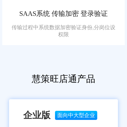
用户体验友好。即使是新手用
能，该企业还成功优化了销售策
户，也能在短时间内熟悉并操作
SAAS系统 传输加密 登录验证
略和客户服务流程，进一步提升
系统。
了市场竞争力和客户满意度。
传输过程中系统数据加密验证身份,分岗位设
功能全面：系统集成了多种
权限
电商管理功能，满足不同规模和
类型的电商企业需求。同时，系
统还支持定制化服务，能够根据
企业的实际需求进行功能扩展和
慧策旺店通产品
优化。
数据准确：系统通过实时同
步和智能校验等手段，确保数据
企业版
的准确性和一致性。同时，系统
面向中大型企业
还提供数据备份和恢复功能，确