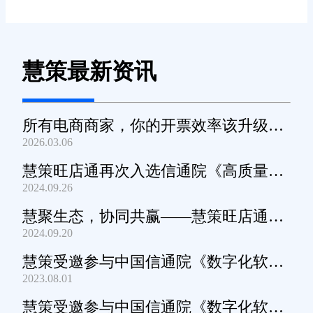
慧策最新资讯
所有电商商家，你的开票效率该升级
2026.03.06
了！
慧策旺店通再次入选信通院《高质量数
2024.09.26
字化转型产品及服务全景图》
慧聚生态，协同共赢——慧策旺店通生
2024.09.20
态交流会深圳站圆满举办
慧策受邀参与中国信通院《数字化软件
2023.08.01
产品及服务能力》规范编制工作
慧策受邀参与中国信通院《数字化软件