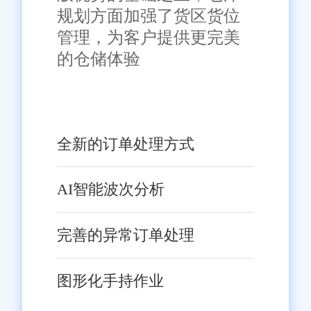
容，包括但不限于文字、图片、标识、广告、商标、域名等，除特
规划方面加强了货区货位
别标明外，均来源于网络，知识产权归原作者或原出处所有。任何
管理，为客户提供更完美
单位或个人认为本网站中的网页或链接内容可能存在不实内容或涉
嫌侵犯知识产权时，请及时与我们联系，并提供身份证明、权属证
的仓储体验
明及详细不实或侵权情况证明，我们将尽快处理。
全新的订单处理方式
AI智能波次分析
完善的异常订单处理
图形化手持作业