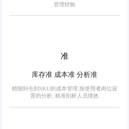
情况的发生。同时，系统还支持
管理经验
批次管理和库存盘点等功能，确
保库存数据的准确性和完整性。
发货管理：系统支持批量打
印快递单、拣货单和发货单，自
准
动匹配最优物流方案，提高发货
效率。同时，系统还提供物流跟
库存准 成本准 分析准
踪功能，让消费者和企业可以随
时查询订单的物流状态，提高客
精细到仓到SKU的成本管理,按使用者岗位设
户满意度。
置的分析, 精准剖析人员绩效
售后管理：系统提供退换
货、退款等售后服务管理功能，
帮助商家处理售后问题，提升客