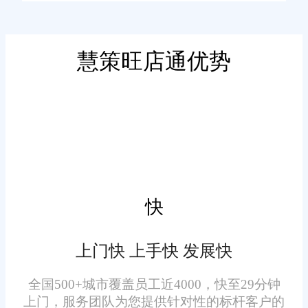
过自动化和智能化的手段，实现
了对订单从接收、处理到发货的
全链条管理，极大地提升了电商
慧策旺店通优势
二、核心功能
企业的运营效率。同时，系统还
支持多平台、多渠道接入，能够
订单管理：系统能够自动抓
无缝对接各大电商平台和自建网
取并处理来自各渠道的订单，包
站，实现数据的实时同步和共
括电商平台、自建网站等。同
享。
时，系统支持多种订单状态的管
理，如待审核、待付款、待发
快
货、已完成等，确保订单处理的
准确性和及时性。
上门快 上手快 发展快
库存管理：系统能够实时更
新库存数据，提供准确的库存预
全国500+城市覆盖员工近4000，快至29分钟
警和补货建议，避免缺货或超卖
上门，服务团队为您提供针对性的标杆客户的