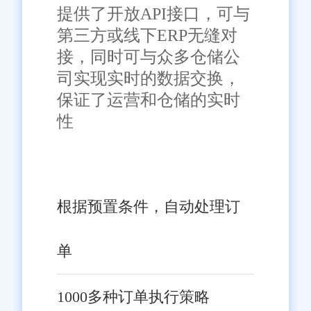
保数据的安全性和可靠性。
提供了开放API接口，可与
第三方或线下ERP无缝对
智能化高：系统采用先进的
接，同时可与众多仓储公
智能化技术，如人工智能、大数
司实现实时的数据交换，
据等，实现订单处理的自动化和
保证了运营和仓储的实时
智能化。同时，系统还提供智能
性
推荐和数据分析等功能，帮助企
业做出更加精准的决策。
五、总结与展望
根据预置条件，自动处理订
旺店通潮州订单发货系统以
单
其出色的性能和全面的功能，为
潮州电商企业提供了高效、智能
1000多种订单执行策略
的订单处理和发货解决方案。通