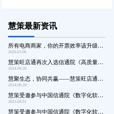
慧策最新资讯
所有电商商家，你的开票效率该升级
2026.03.06
了！
慧策旺店通再次入选信通院《高质量数
2024.09.26
字化转型产品及服务全景图》
慧聚生态，协同共赢——慧策旺店通生
2024.09.20
态交流会深圳站圆满举办
慧策受邀参与中国信通院《数字化软件
2023.08.01
产品及服务能力》规范编制工作
慧策受邀参与中国信通院《数字化软件