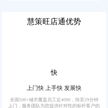
护，所有功能模块都一目了然，
即使是初次使用的用户也能在短
时间内快速上手。这种友好的用
慧策旺店通优势
二、功能全面，满足多样化
户体验让我对旺店通产生了极大
需求
的好感。
旺店通提供了一站式的分销
管理解决方案，涵盖了从商品入
库、库存管理到订单处理、物流
配送等各个环节。无论是多平台
快
店铺的订单统一管理，还是灵活
的库存预警和智能补货功能，旺
上门快 上手快 发展快
店通都能轻松应对。此外，系统
三、智能化管理，提升运营
还支持多种支付方式和物流方
全国500+城市覆盖员工近4000，快至29分钟
效率
上门，服务团队为您提供针对性的标杆客户的
案，为客户提供了极大的便利。