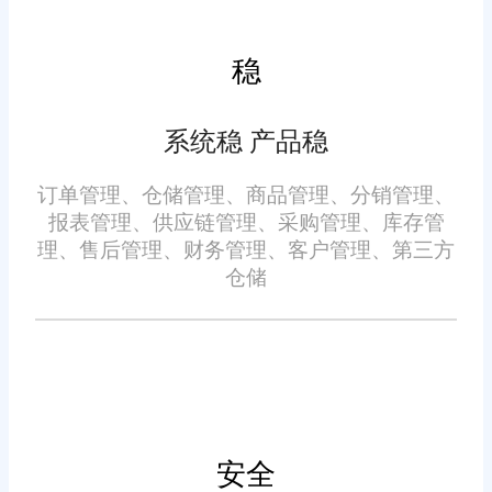
可。许多企业表示，使用旺店通
后，订单处理效率大幅提升，错
稳
五、灵活的策略，适应不同
误率明显降低，客户满意度也随
规模企业
之提高。这些真实的反馈充分证
系统稳 产品稳
明了旺店通在提升企业运营效率
旺店通提供灵活的报价策略
订单管理、仓储管理、商品管理、分销管理、
方面的显著作用。
和定制化服务，能够满足不同规
报表管理、供应链管理、采购管理、库存管
理、售后管理、财务管理、客户管理、第三方
模和需求的企业。无论是初创的
仓储
小型企业还是大型电商公司，都
可以根据自身实际情况选择适合
的服务方案。这种灵活性使得更
多企业能够享受到高效的分销管
六、结语
理服务。
安全
在市场竞争日益激烈的今