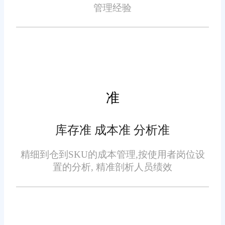
管理经验
通过引入先进的物联网、云
计算和大数据技术，旺店通实现
了智能化的企业管理。例如，实
时监控库存状态、自动预警并智
能补货等功能，大大提高了运营
准
效率。同时，智能化的订单处理
系统能够快速响应订单需求，提
四、良好的市场口碑
库存准 成本准 分析准
高订单处理速度和准确性，减少
人为错误。
精细到仓到SKU的成本管理,按使用者岗位设
尽管旺店通在实际操作中也
置的分析, 精准剖析人员绩效
存在一些不便之处，例如在某些
特殊情况下系统的响应速度较
慢，但整体而言，其在梁平地区
的应用效果依然得到了广泛认