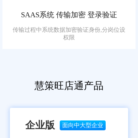
天，选择一个合适的分销管理系
SAAS系统 传输加密 登录验证
统是企业发展的关键决策之一。
旺店通凭借其全面的功能、智能
传输过程中系统数据加密验证身份,分岗位设
化的管理、优秀的用户体验和灵
权限
活的策略，成为梁平地区众多企
业的不二之选。尽管存在一些小
瑕疵，但瑕不掩瑜，旺店通仍然
是提升企业运营效率的有力工
慧策旺店通产品
具。未来，随着技术的不断进
免责声明：本网站尽可能确保发布信息的准确性与可靠性，但不能
保证其完全无误，请您在阅读本网站内容时自行判断真实性，本网
步，期待旺店通在功能和性能上
站对于您因信赖该信息引起的损失概不负责。本网站发布的部分内
有更多的提升，为更多的企业带
容，包括但不限于文字、图片、标识、广告、商标、域名等，除特
别标明外，均来源于网络，知识产权归原作者或原出处所有。任何
来便利和效益。
单位或个人认为本网站中的网页或链接内容可能存在不实内容或涉
企业版
面向中大型企业
嫌侵犯知识产权时，请及时与我们联系，并提供身份证明、权属证
明及详细不实或侵权情况证明，我们将尽快处理。