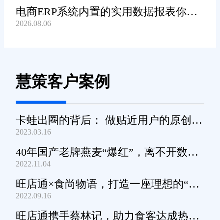
电商ERP系统内置的实用数据报表你都
2026.08.06
知道哪些?
慧策客户案例
卡蛙出圈的背后： 做贴近用户的原创小
2023.03.16
家电
40年国产老牌燕麦“爆红”，离不开数字
2022.11.04
化工具的支撑
旺店通×食尚物语，打造一座理想的“零
2022.09.16
食王国”
旺店通携手蔡林记，助力食客达成热干