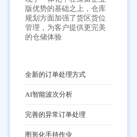
全面的数据分析和决策支持功
版优势的基础之上，仓库
能，系统将帮助企业深入了解市
规划方面加强了货区货位
场动态和消费者需求，制定更加
管理，为客户提供更完美
科学的营销策略和产品策略。这
的仓储体验
将有助于提升零售店铺的市场竞
争力和品牌影响力。
五、结语
全新的订单处理方式
综上所述，对旺店通零售店
铺管理系统进行优化是提升青浦
AI智能波次分析
区零售店铺运营效率与市场竞争
力的关键。通过优化系统性能、
完善的异常订单处理
增强智能化功能、优化用户体
验、加强数据安全与隐私保护以
图形化手持作业