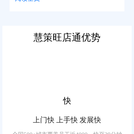
管理软件，它集成了订单处理、
进行优化显得尤为重要。
库存管理、客户关系管理、财务
管理等多个模块，旨在帮助企业
实现业务流程的自动化和数据的
慧策旺店通优势
一体化。系统通过云计算技术提
二、旺店通零售店铺管理系
供实时数据分析和决策支持，帮
统在青浦区的应用现状
助零售企业提高运营效率，降低
成本，增强客户满意度。
在青浦区，旺店通零售店铺
管理系统已经广泛应用于各类零
售店铺中。系统通过实时监控库
快
存数据、自动处理订单、提供智
能预警等功能，显著提升了零售
上门快 上手快 发展快
店铺的运营效率。同时，系统还
支持多渠道销售，能够集中管理