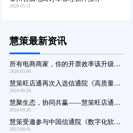
2026.05.11
慧策最新资讯
所有电商商家，你的开票效率该升级
2026.03.06
了！
慧策旺店通再次入选信通院《高质量数
2024.09.26
字化转型产品及服务全景图》
慧聚生态，协同共赢——慧策旺店通生
2024.09.20
态交流会深圳站圆满举办
慧策受邀参与中国信通院《数字化软件
2023.08.01
产品及服务能力》规范编制工作