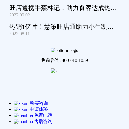
旺店通携手蔡林记，助力食客达成热干
2022.09.02
面自由
热销1亿片！慧策旺店通助力小牛凯西
2022.08.11
通关家庭牛排圈~
售前咨询: 400-010-1039
购买咨询
申请体验
免费电话
售后咨询