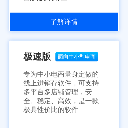
及实现与其他系统的无缝集成等
措施，旺店通零售店铺管理系统
将为零售店铺带来更加全面、高
了解详情
效的管理服务。未来，随着技术
免责声明：本网站尽可能确保发布信息的准确性与可靠性，但不能
保证其完全无误，请您在阅读本网站内容时自行判断真实性，本网
的不断进步和市场的不断变化，
站对于您因信赖该信息引起的损失概不负责。本网站发布的部分内
旺店通将继续携手青浦区的零售
容，包括但不限于文字、图片、标识、广告、商标、域名等，除特
别标明外，均来源于网络，知识产权归原作者或原出处所有。任何
极速版
店铺共同迎接更加高效、智能的
面向中小型电商
单位或个人认为本网站中的网页或链接内容可能存在不实内容或涉
商业新时代。
嫌侵犯知识产权时，请及时与我们联系，并提供身份证明、权属证
明及详细不实或侵权情况证明，我们将尽快处理。
专为中小电商量身定做的
线上进销存软件，可支持
多平台多店铺管理，安
全、稳定、高效，是一款
极具性价比的软件