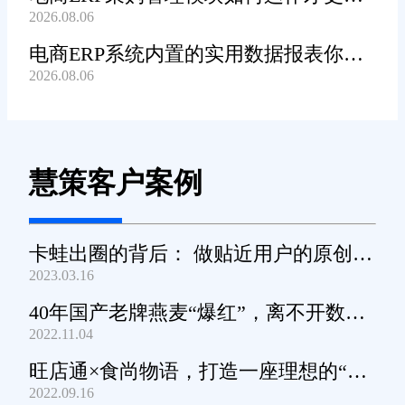
2026.08.06
高效顺畅?
电商ERP系统内置的实用数据报表你都
2026.08.06
知道哪些?
慧策客户案例
卡蛙出圈的背后： 做贴近用户的原创小
2023.03.16
家电
40年国产老牌燕麦“爆红”，离不开数字
2022.11.04
化工具的支撑
旺店通×食尚物语，打造一座理想的“零
2022.09.16
食王国”