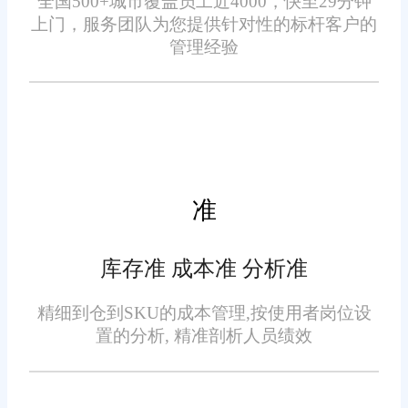
全国500+城市覆盖员工近4000，快至29分钟
三、旺店通零售店铺管理系
上门，服务团队为您提供针对性的标杆客户的
来自不同平台、不同店铺的订
统的优化方向
管理经验
单，简化了销售管理的复杂性。
此外，旺店通还提供了丰富的数
尽管旺店通零售店铺管理系
据分析工具，帮助零售企业深入
统在青浦区已经取得了显著的应
了解运营状况，制定科学的决
用成效，但随着市场环境的变化
策。
和企业需求的升级，系统仍需要
准
进行进一步优化。以下是几个关
键的优化方向：
库存准 成本准 分析准
提升系统性能：随着零售店
精细到仓到SKU的成本管理,按使用者岗位设
铺业务量的不断增长，系统需要
置的分析, 精准剖析人员绩效
能够处理更多的数据和订单。因
此，需要对系统架构进行优化，