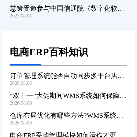
慧策受邀参与中国信通院《数字化软件
2023.08.01
产品及服务能力》规范编制工作
电商ERP百科知识
订单管理系统能否自动同步多平台店铺
2026.08.06
订单?
“双十一”大促期间WMS系统如何保障发
2026.08.06
货效率?
仓库布局优化有哪些方法?WMS系统能
2026.08.06
辅助规划吗?
电商ERP采购管理模块如何运作才更加