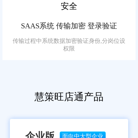
安全
加强数据安全与隐私保护：
随着数据泄露和隐私侵犯事件的
SAAS系统 传输加密 登录验证
频发，数据安全已成为企业关注
传输过程中系统数据加密验证身份,分岗位设
的焦点。旺店通零售店铺管理系
权限
统需要加强对数据的安全防护和
隐私保护，确保用户数据的安全
性和完整性。
实现与其他系统的无缝集
成：为了满足零售店铺的多元化
慧策旺店通产品
需求，旺店通零售店铺管理系统
需要与其他企业管理系统(如
ERP、CRM等)实现无缝集成，实
现数据的共享和协同工作。
企业版
面向中大型企业