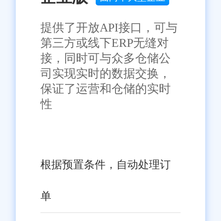
四、优化后的旺店通零售店
提供了开放API接口，可与
铺管理系统带来的效益
第三方或线下ERP无缝对
经过优化后的旺店通零售店
接，同时可与众多仓储公
司实现实时的数据交换，
铺管理系统将为零售店铺带来以
保证了运营和仓储的实时
下效益：
性
提升运营效率：通过优化系
统性能、增强智能化功能等举
措，系统将能够更快地处理订
单、更新库存数据、提供预警信
根据预置条件，自动处理订
息等，从而提升零售店铺的运营
效率。
单