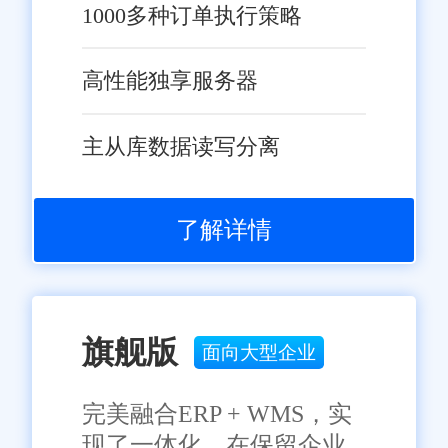
降低成本：通过优化库存管
1000多种订单执行策略
理、减少缺货和积压现象等措
施，系统将帮助企业降低库存成
高性能独享服务器
本。同时，通过优化销售预测和
采购计划等功能，企业还能够降
主从库数据读写分离
低采购成本和销售成本。
增强客户满意度：通过优化
了解详情
订单处理流程、提供多渠道销售
支持等措施，系统将提升客户满
意度和忠诚度。这将有助于零售
旗舰版
店铺在激烈的市场竞争中脱颖而
面向大型企业
出。
完美融合ERP + WMS，实
提升市场竞争力：通过提供
现了一体化，在保留企业