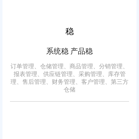
提升系统的并发处理能力和数据
读写速度。
增强智能化功能：通过引入
稳
更先进的算法和模型，提升系统
在订单处理、库存管理、销售预
系统稳 产品稳
测等方面的智能化水平。例如，
订单管理、仓储管理、商品管理、分销管理、
可以利用机器学习技术对销售数
报表管理、供应链管理、采购管理、库存管
据进行深入分析，预测未来销售
理、售后管理、财务管理、客户管理、第三方
趋势，为企业的采购和库存计划
仓储
优化用户体验：系统界面设
提供有力支持。
计应更加简洁明了，操作流程应
更加便捷高效。同时，还需要提
供丰富的操作指南和教程，帮助
用户快速掌握系统功能。