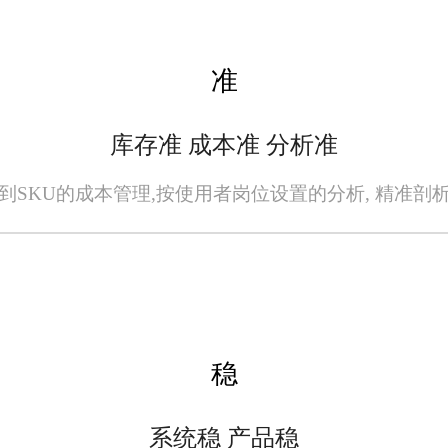
准
，不仅仅是因为它的技术先进性，更在于
库存准 成本准 分析准
的解决方案，旺店通帮助服装企业在复杂的
未来，随着技术的不断进步和市场需求的变化
到SKU的成本管理,按使用者岗位设置的分析, 精准剖
功。
全无误，请您在阅读本网站内容时自行判断真实性，本网站对于您因信赖该信息引起
者或原出处所有。任何单位或个人认为本网站中的网页或链接内容可能存在不实内容
稳
系统稳 产品稳