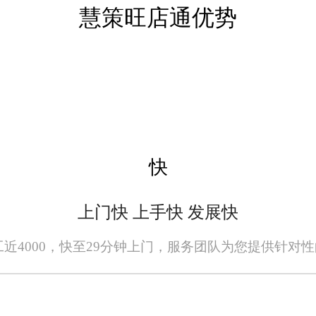
，提高销售额。
慧策旺店通优势
配备先进的BI分析工具，能够从海量数据
。
化管理显著提高了企业的运营效率，减少
快
析和预测能力使企业能够更快地响应市场
上门快 上手快 发展快
提升客户体验和强化多渠道销售，旺店通
员工近4000，快至29分钟上门，服务团队为您提供针对
用加速了服装企业向数字化、智能化转型