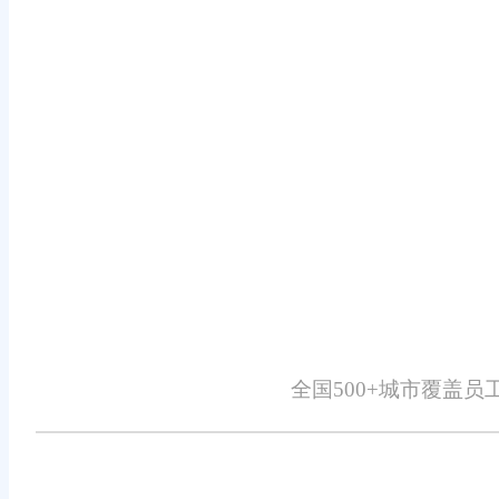
略，实施个性化促销活动，吸引顾客
强大的数据分析功能：旺店通ERP
科学依据，助力精准营销和战略调整
二、对服装行业的积极影响
提升运营效率：自动化流程和智能
增强市场响应速度：准确的数据分
促进业务增长：通过优化库存管理、
全国500+城市覆盖
长。
推动数字化转型：旺店通ERP的应