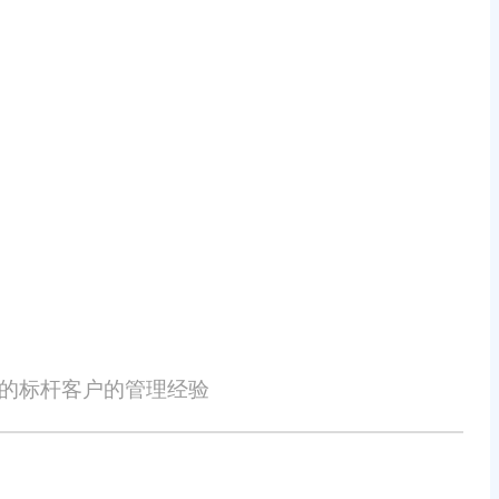
中挖掘有价值的信息，为企业决策提供
了人为错误，降低了运营成本。
变化，抓住商机，保持竞争优势。
ERP帮助企业实现了业务的持续增
性的标杆客户的管理经验
的步伐，为企业的长期发展奠定了坚实