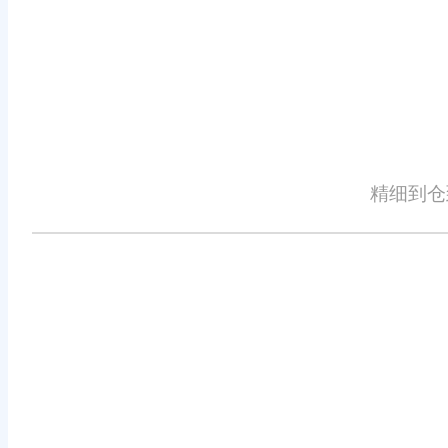
的基础。
结语
旺店通ERP在服装行业的排名靠前
创新精神。通过提供一站式、定制化
实现了业务的快速增长和转型升级。
精细到仓
的数字化变革，助力更多企业迈向成
免责声明：本网站尽可能确保发布信息的准确性与可靠性，但不能保证其完
识、广告、商标、域名等，除特别标明外，均来源于网络，知识产权归原作
详细不实或侵权情况证明，我们将尽快处理。