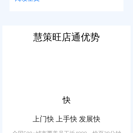
品易腐坏、保质期短的特性，要
显著成效。
求企业在库存管理、订单处理、
物流配送等环节实现高度协同和
快速响应。然而，传统管理模式
慧策旺店通优势
二、旺店通ERP管理系统的
下，信息孤岛、流程繁琐、效率
核心定制功能
低下等问题严重制约了企业的服
务质量和市场竞争力。
1. 智能库存管理
针对生鲜产品的特殊性，旺
店通ERP系统定制开发了先进的
快
库存预警机制，实时监控库存状
态，自动触发补货或促销策略，
上门快 上手快 发展快
有效减少损耗，保证商品新鲜。