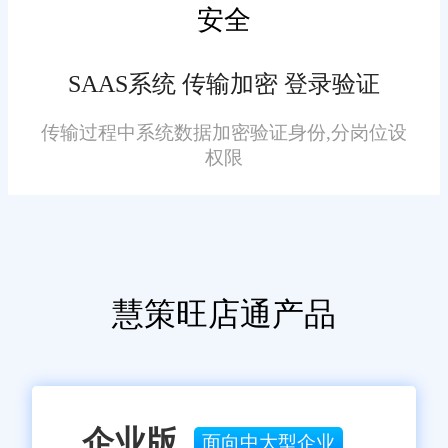
安全
三、实践成效
SAAS系统 传输加密 登录验证
运营效率显著提升：通过旺
店通ERP系统的实施，多家静安
传输过程中系统数据加密验证身份,分岗位设
权限
区生鲜配送企业实现了业务流程
自动化，减少了人工干预，提高
了整体运营效率。
成本控制更加精准：智能化
慧策旺店通产品
的库存管理和冷链物流优化，有
效降低了损耗和物流成本。
客户满意度大幅提升：快速
企业版
准确的订单处理和高品质的配送
面向中大型企业