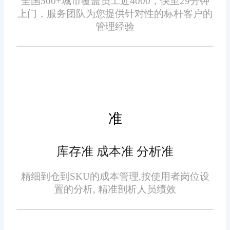
全国500+城市覆盖员工近4000，快至29分钟
2. 高效订单处理
上门，服务团队为您提供针对性的标杆客户的
管理经验
系统支持多渠道订单接入，
包括线上平台、电话订购等，实
现订单自动汇总与分配，通过智
能分拣系统优化拣货路径，大幅
提升处理速度和准确性。
准
3. 冷链物流追踪
库存准 成本准 分析准
考虑到生鲜产品的温控需
求，旺店通ERP特别集成了冷链
精细到仓到SKU的成本管理,按使用者岗位设
置的分析, 精准剖析人员绩效
物流追踪功能，确保从仓库到消
费者手中的每一步都处于适宜的
温度范围内，保障食品安全。