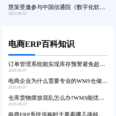
慧策受邀参与中国信通院《数字化软件
2023.08.01
产品及服务能力》规范编制工作
电商ERP百科知识
订单管理系统能实现库存预警避免超卖
2026.08.07
吗?
电商企业为什么需要专业的WMS仓储管
2026.08.07
理系统?
仓库货物摆放混乱怎么办?WMS能优化
2026.08.07
货位吗?
电商ERP系统选购时主要看哪几项核心