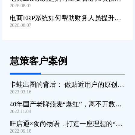
2026.08.07
功能?
电商ERP系统如何帮助财务人员提升对
2026.08.07
账工作效率?
慧策客户案例
卡蛙出圈的背后： 做贴近用户的原创小
2023.03.16
家电
40年国产老牌燕麦“爆红”，离不开数字
2022.11.04
化工具的支撑
旺店通×食尚物语，打造一座理想的“零
2022.09.16
食王国”