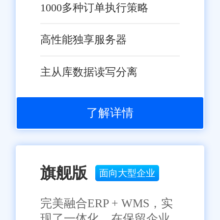
1000多种订单执行策略
和经济效益的双重飞跃。随着技
术的不断进步和应用深化，预计
高性能独享服务器
未来将有更多生鲜配送企业加入
智能化转型的行列，共同推动行
主从库数据读写分离
业的现代化发展，为消费者提供
更加便捷、安全、高效的生鲜购
免责声明：本网站尽可能确保发布信息的准确性与可靠性，但不能
保证其完全无误，请您在阅读本网站内容时自行判断真实性，本网
物体验。
了解详情
站对于您因信赖该信息引起的损失概不负责。本网站发布的部分内
容，包括但不限于文字、图片、标识、广告、商标、域名等，除特
别标明外，均来源于网络，知识产权归原作者或原出处所有。任何
单位或个人认为本网站中的网页或链接内容可能存在不实内容或涉
嫌侵犯知识产权时，请及时与我们联系，并提供身份证明、权属证
明及详细不实或侵权情况证明，我们将尽快处理。
旗舰版
面向大型企业
完美融合ERP + WMS，实
现了一体化，在保留企业