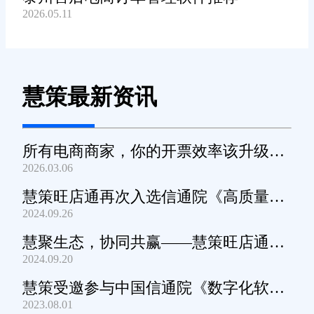
2026.05.11
慧策最新资讯
所有电商商家，你的开票效率该升级
2026.03.06
了！
慧策旺店通再次入选信通院《高质量数
2024.09.26
字化转型产品及服务全景图》
慧聚生态，协同共赢——慧策旺店通生
2024.09.20
态交流会深圳站圆满举办
慧策受邀参与中国信通院《数字化软件
2023.08.01
产品及服务能力》规范编制工作