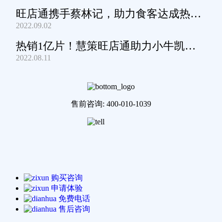
旺店通携手蔡林记，助力食客达成热干
2022.09.02
面自由
热销1亿片！慧策旺店通助力小牛凯西
2022.08.11
通关家庭牛排圈~
售前咨询: 400-010-1039
购买咨询
申请体验
免费电话
售后咨询