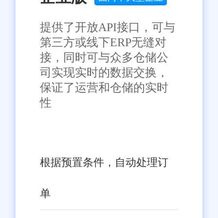
服务，赢得了消费者的广泛好
评，提升了品牌形象和市场份
提供了开放API接口，可与
额。
第三方或线下ERP无缝对
接，同时可与众多仓储公
决策更加科学：基于数据分
司实现实时的数据交换，
析的市场洞察，使企业能够更灵
保证了运营和仓储的实时
活地调整经营策略，把握市场先
性
机。
四、结语
根据预置条件，自动处理订
旺店通ERP管理系统在静安
区生鲜配送行业的成功定制与应
单
用，不仅解决了行业面临的诸多
痛点，更为企业带来了运营效率