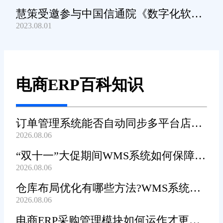
慧策受邀参与中国信通院《数字化软件
2023.08.01
产品及服务能力》规范编制工作
电商ERP百科知识
订单管理系统能否自动同步多平台店铺
2026.08.06
订单?
“双十一”大促期间WMS系统如何保障发
2026.08.06
货效率?
仓库布局优化有哪些方法?WMS系统能
2026.08.06
辅助规划吗?
电商ERP采购管理模块如何运作才更加