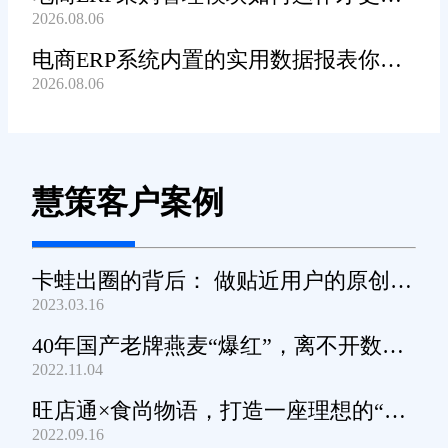
2026.08.06
高效顺畅?
电商ERP系统内置的实用数据报表你都
2026.08.06
知道哪些?
慧策客户案例
卡蛙出圈的背后： 做贴近用户的原创小
2023.03.16
家电
40年国产老牌燕麦“爆红”，离不开数字
2022.11.04
化工具的支撑
旺店通×食尚物语，打造一座理想的“零
2022.09.16
食王国”