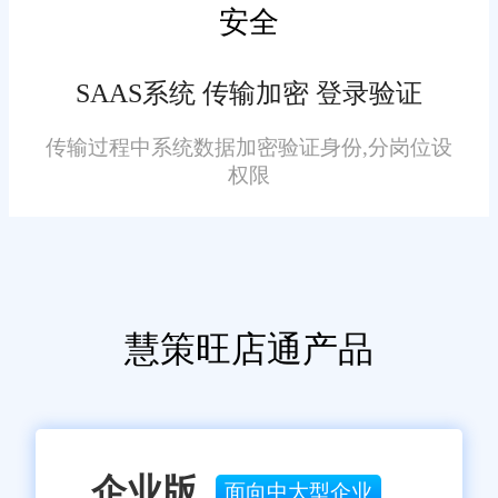
安全
复已知漏洞并增加新功能。企业
可以通过订阅服务获得最新的技
SAAS系统 传输加密 登录验证
术支持和版本更新，确保系统始
终处于最佳状态。
传输过程中系统数据加密验证身份,分岗位设
七、结语
权限
综上所述，旺店通进销存管
理软件通过智能化库存管理、高
效订单处理、精准数据分析等功
能，为金山小企业提供了强有力
慧策旺店通产品
的支持。通过持续优化和升级，
该软件将继续助力企业提升运营
效率，实现可持续发展。在未
来，随着技术的不断进步和应用
企业版
面向中大型企业