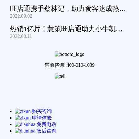
旺店通携手蔡林记，助力食客达成热干
2022.09.02
面自由
热销1亿片！慧策旺店通助力小牛凯西
2022.08.11
通关家庭牛排圈~
售前咨询: 400-010-1039
购买咨询
申请体验
免费电话
售后咨询