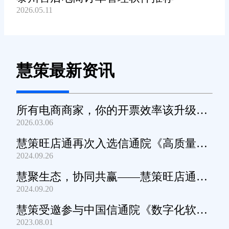
2026.05.11
慧策最新资讯
所有电商商家，你的开票效率该升级
2026.03.06
了！
慧策旺店通再次入选信通院《高质量数
2024.09.26
字化转型产品及服务全景图》
慧聚生态，协同共赢——慧策旺店通生
2024.09.20
态交流会深圳站圆满举办
慧策受邀参与中国信通院《数字化软件
2023.08.01
产品及服务能力》规范编制工作