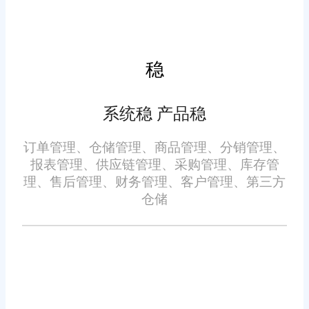
还可以作为与外部合作伙伴沟通
五、用户友好的操作界面
的依据。通过定期查看和分析这
些报告，企业管理层可以更好地
稳
对于小企业来说，易于使用
掌握业务动态，及时调整战略方
的操作系统尤为重要。旺店通进
向。
系统稳 产品稳
销存管理软件采用了直观的用户
界面设计，即使是没有专业背景
订单管理、仓储管理、商品管理、分销管理、
的员工也能轻松上手。系统提供
报表管理、供应链管理、采购管理、库存管
理、售后管理、财务管理、客户管理、第三方
了详细的操作指南和在线帮助文
仓储
档，确保用户在使用过程中遇到
六、持续的技术升级
问题时能够得到及时解答。
技术日新月异，只有不断更
新才能保持竞争力。旺店通进销
存管理软件定期推出新版本，修