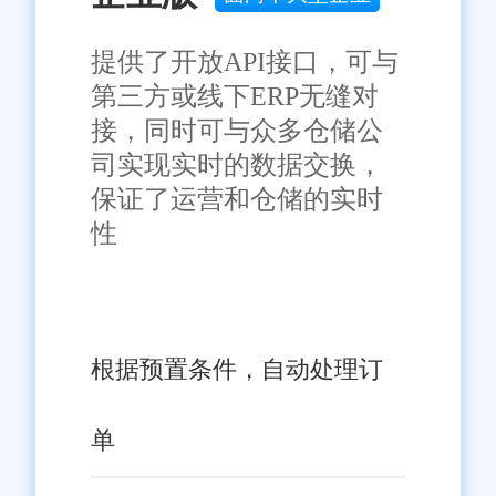
的深入，相信会有更多像旺店通
这样的优秀软件涌现出来，推动
免责声明：本网站尽可能确保发布信息的准确性与可靠性，但不能
提供了开放API接口，可与
保证其完全无误，请您在阅读本网站内容时自行判断真实性，本网
中国中小企业的发展迈向新的台
第三方或线下ERP无缝对
站对于您因信赖该信息引起的损失概不负责。本网站发布的部分内
阶。
容，包括但不限于文字、图片、标识、广告、商标、域名等，除特
接，同时可与众多仓储公
别标明外，均来源于网络，知识产权归原作者或原出处所有。任何
司实现实时的数据交换，
单位或个人认为本网站中的网页或链接内容可能存在不实内容或涉
嫌侵犯知识产权时，请及时与我们联系，并提供身份证明、权属证
保证了运营和仓储的实时
明及详细不实或侵权情况证明，我们将尽快处理。
性
根据预置条件，自动处理订
单