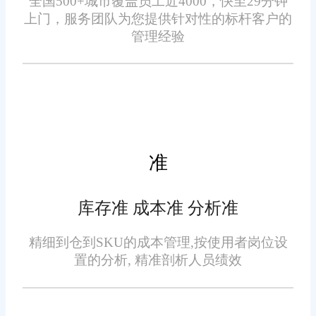
全国500+城市覆盖员工近4000，快至29分钟
数据是企业决策的重要依
上门，服务团队为您提供针对性的标杆客户的
期，提高服务质量。
据。旺店通进销存管理软件提供
管理经验
了丰富的数据分析工具，帮助企
业深入了解销售趋势、库存周转
率、客户偏好等信息。通过对这
些数据的分析，企业可以制定更
加科学的采购计划和营销策略，
准
四、灵活的报告生成
从而降低运营成本，提高盈利能
力。
报告是企业管理的重要组成
库存准 成本准 分析准
部分。旺店通进销存管理软件允
精细到仓到SKU的成本管理,按使用者岗位设
许用户自定义报告模板，根据需
置的分析, 精准剖析人员绩效
要生成各种类型的报告，如销售
报告、库存报告、财务报表等。
这些报告不仅有助于内部管理，