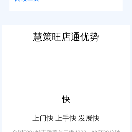
控库存状态，避免因库存不足或
过剩导致的经营风险。系统支持
多仓库管理，使得不同地点的库
存信息一目了然。此外，智能预
慧策旺店通优势
二、高效订单处理
警功能能够在库存低于安全水平
时自动提醒相关人员进行补货，
订单处理效率直接影响客户
确保供应链的顺畅运行。
满意度。旺店通进销存管理软件
提供了一站式的订单处理解决方
案，从订单接收、审核、分拣到
发货，整个流程自动化程度高，
快
减少了人为错误的可能性。系统
还支持多种支付方式，方便客户
上门快 上手快 发展快
三、精准数据分析
快速完成交易。通过优化订单处
理流程，企业能够缩短交货周