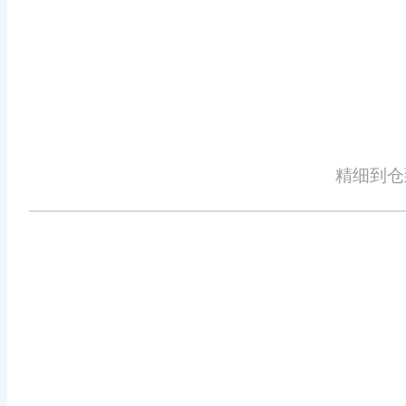
对于小企业来说，易于使用的操作
有专业背景的员工也能轻松上手。系
够得到及时解答。
六、持续的技术升级
技术日新月异，只有不断更新才能
精细到仓
功能。企业可以通过订阅服务获得最
七、结语
综上所述，旺店通电商进销存软件
业提供了强有力的支持。通过持续优
着技术的不断进步和应用的深入，相
的台阶。