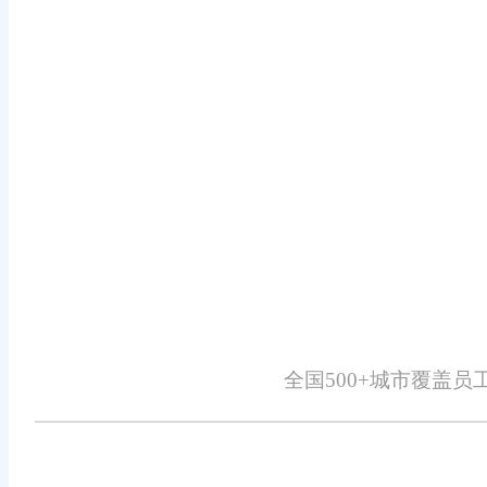
三、精准数据分析
数据是企业决策的重要依据。旺店
库存周转率、客户偏好等信息。通过
营成本，提高盈利能力。
四、灵活的报告生成
报告是企业管理的重要组成部分。
告，如销售报告、库存报告、财务报
通过定期查看和分析这些报告，企业
全国500+城市覆盖
五、用户友好的操作界面