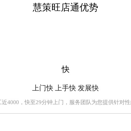
慧策旺店通优势
通电商进销存软件提供了丰富的数据分析
对这些数据的分析，企业可以制定更加科学
快
旺店通电商进销存软件允许用户自定义报
上门快 上手快 发展快
表等。这些报告不仅有助于内部管理，还可
管理层可以更好地掌握业务动态，及时调整
员工近4000，快至29分钟上门，服务团队为您提供针对