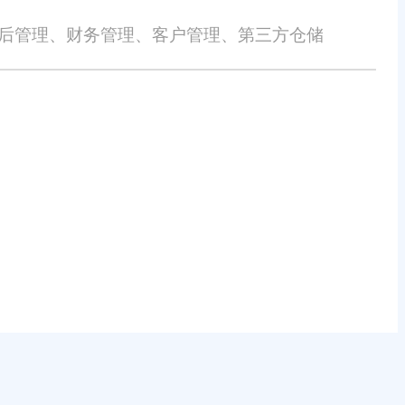
售后管理、财务管理、客户管理、第三方仓储
的损失概不负责。本网站发布的部分内容，包括但不限于文字、图片、标
或涉嫌侵犯知识产权时，请及时与我们联系，并提供身份证明、权属证明及