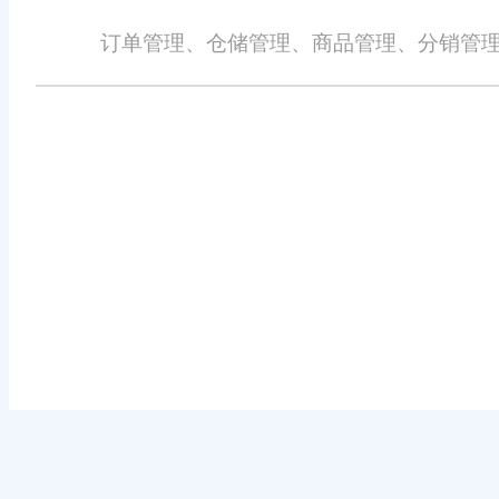
订单管理、仓储管理、商品管理、分销管理
免责声明：本网站尽可能确保发布信息的准确性与可靠性，但不能保证其完
识、广告、商标、域名等，除特别标明外，均来源于网络，知识产权归原作
详细不实或侵权情况证明，我们将尽快处理。