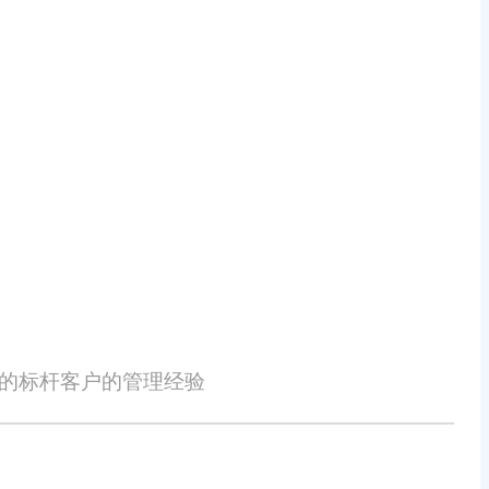
工具，帮助企业深入了解销售趋势、
的采购计划和营销策略，从而降低运
告模板，根据需要生成各种类型的报
以作为与外部合作伙伴沟通的依据。
战略方向。
性的标杆客户的管理经验