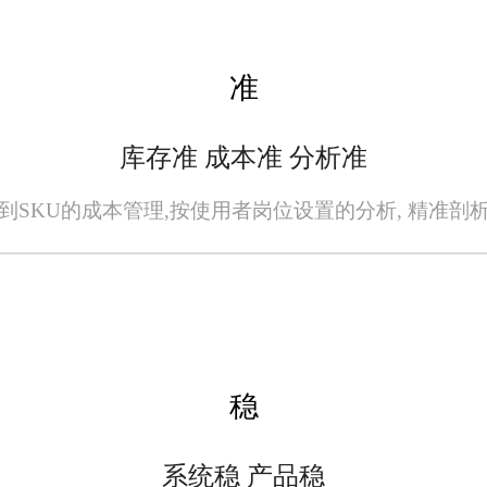
系统尤为重要。旺店通电商进销存软件采
统提供了详细的操作指南和在线帮助文档，
准
库存准 成本准 分析准
保持竞争力。旺店通电商进销存软件定期
到SKU的成本管理,按使用者岗位设置的分析, 精准剖
新的技术支持和版本更新，确保系统始终处
通过智能化库存管理、高效订单处理、精
化和升级，该软件将继续助力企业提升运营
稳
信会有更多像旺店通这样的优秀软件涌现出
系统稳 产品稳