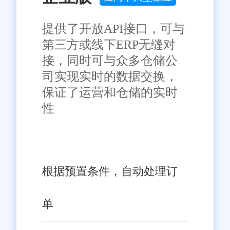
入，相信会有更多像旺店通这样
的优秀软件涌现出来，推动中国
免责声明：本网站尽可能确保发布信息的准确性与可靠性，但不能
提供了开放API接口，可与
保证其完全无误，请您在阅读本网站内容时自行判断真实性，本网
中小企业的发展迈向新的台阶。
第三方或线下ERP无缝对
站对于您因信赖该信息引起的损失概不负责。本网站发布的部分内
容，包括但不限于文字、图片、标识、广告、商标、域名等，除特
接，同时可与众多仓储公
别标明外，均来源于网络，知识产权归原作者或原出处所有。任何
司实现实时的数据交换，
单位或个人认为本网站中的网页或链接内容可能存在不实内容或涉
嫌侵犯知识产权时，请及时与我们联系，并提供身份证明、权属证
保证了运营和仓储的实时
明及详细不实或侵权情况证明，我们将尽快处理。
性
根据预置条件，自动处理订
单