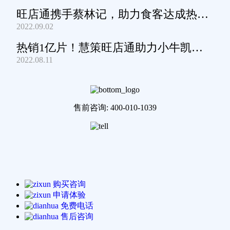
旺店通携手蔡林记，助力食客达成热干
2022.09.02
面自由
热销1亿片！慧策旺店通助力小牛凯西
2022.08.11
通关家庭牛排圈~
售前咨询: 400-010-1039
购买咨询
申请体验
免费电话
售后咨询