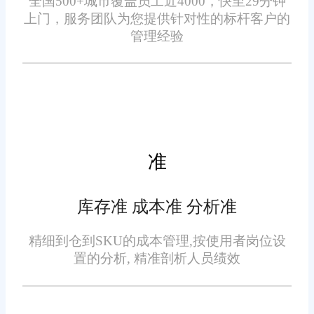
全国500+城市覆盖员工近4000，快至29分钟
数据是企业决策的重要依
上门，服务团队为您提供针对性的标杆客户的
质量。
据。旺店通ERP提供了丰富的数
管理经验
据分析工具，帮助企业深入了解
销售趋势、库存周转率、客户偏
好等信息。通过对这些数据的分
析，企业可以制定更加科学的采
购计划和营销策略，从而降低运
准
四、灵活的报告生成
营成本，提高盈利能力。
报告是企业管理的重要组成
库存准 成本准 分析准
部分。旺店通ERP允许用户自定
精细到仓到SKU的成本管理,按使用者岗位设
义报告模板，根据需要生成各种
置的分析, 精准剖析人员绩效
类型的报告，如销售报告、库存
报告、财务报表等。这些报告不
仅有助于内部管理，还可以作为