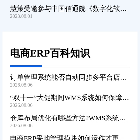
慧策受邀参与中国信通院《数字化软件
2023.08.01
产品及服务能力》规范编制工作
电商ERP百科知识
订单管理系统能否自动同步多平台店铺
2026.08.06
订单?
“双十一”大促期间WMS系统如何保障发
2026.08.06
货效率?
仓库布局优化有哪些方法?WMS系统能
2026.08.06
辅助规划吗?
电商ERP采购管理模块如何运作才更加