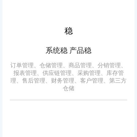
与外部合作伙伴沟通的依据。通
五、用户友好的操作界面
过定期查看和分析这些报告，企
业管理层可以更好地掌握业务动
稳
对于小企业来说，易于使用
态，及时调整战略方向。
的操作系统尤为重要。旺店通
系统稳 产品稳
ERP采用了直观的用户界面设
计，即使是没有专业背景的员工
订单管理、仓储管理、商品管理、分销管理、
也能轻松上手。系统提供了详细
报表管理、供应链管理、采购管理、库存管
理、售后管理、财务管理、客户管理、第三方
的操作指南和在线帮助文档，确
仓储
保用户在使用过程中遇到问题时
六、持续的技术升级
能够得到及时解答。
技术日新月异，只有不断更
新才能保持竞争力。旺店通ERP
定期推出新版本，修复已知漏洞