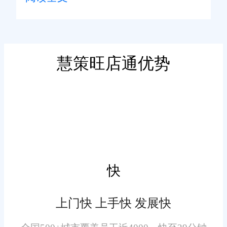
家避免因库存不足或过剩导致的
经营风险。系统支持多仓库管
理，使得不同地点的库存信息一
目了然。此外，智能预警功能能
慧策旺店通优势
二、高效订单处理
够在库存低于安全水平时自动提
醒相关人员进行补货，确保供应
订单处理效率直接影响客户
链的顺畅运行。
满意度。旺店通ERP提供了一站
式的订单处理解决方案，从订单
接收、审核、分拣到发货，整个
流程自动化程度高，减少了人为
快
错误的可能性。系统还支持多种
支付方式，方便客户快速完成交
上门快 上手快 发展快
三、精准数据分析
易。通过优化订单处理流程，企
业能够缩短交货周期，提高服务