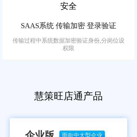
安全
并增加新功能。企业可以通过订
阅服务获得最新的技术支持和版
SAAS系统 传输加密 登录验证
本更新，确保系统始终处于最佳
状态。
传输过程中系统数据加密验证身份,分岗位设
七、结语
权限
综上所述，旺店通ERP通过
智能化库存管理、高效订单处
理、精准数据分析等功能，为无
锡生鲜配送企业提供了强有力的
慧策旺店通产品
支持。通过持续优化和升级，该
软件将继续助力企业提升运营效
率，实现可持续发展。在未来，
随着技术的不断进步和应用的深
企业版
面向中大型企业