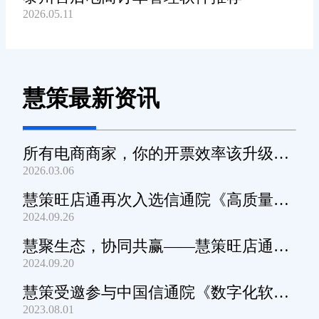
2026.05.11
慧策最新资讯
所有电商商家，你的开票效率该升级
2026.03.06
了！
慧策旺店通再次入选信通院《高质量数
2024.09.26
字化转型产品及服务全景图》
慧聚生态，协同共赢——慧策旺店通生
2024.09.20
态交流会深圳站圆满举办
慧策受邀参与中国信通院《数字化软件
2023.08.01
产品及服务能力》规范编制工作