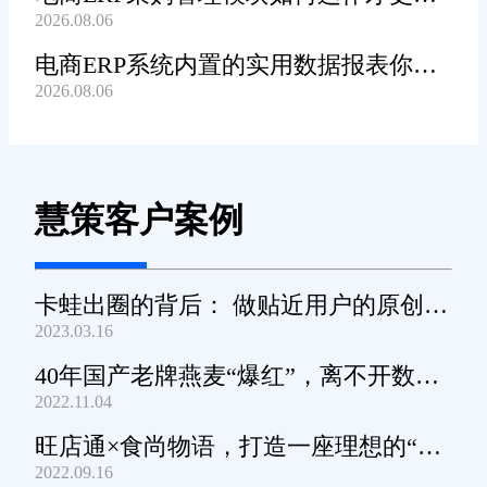
2026.08.06
高效顺畅?
电商ERP系统内置的实用数据报表你都
2026.08.06
知道哪些?
慧策客户案例
卡蛙出圈的背后： 做贴近用户的原创小
2023.03.16
家电
40年国产老牌燕麦“爆红”，离不开数字
2022.11.04
化工具的支撑
旺店通×食尚物语，打造一座理想的“零
2022.09.16
食王国”