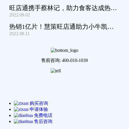
旺店通携手蔡林记，助力食客达成热干
2022.09.02
面自由
热销1亿片！慧策旺店通助力小牛凯西
2022.08.11
通关家庭牛排圈~
售前咨询: 400-010-1039
购买咨询
申请体验
免费电话
售后咨询