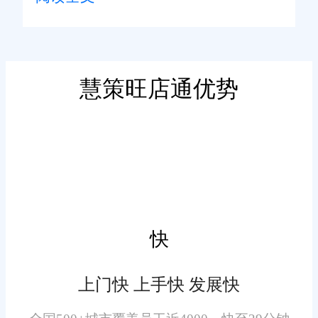
别是在进销存管理方面，传统的
业的首选。本文将深入探讨湖州
手工记录方式不仅效率低下，而
小企业选择旺店通作为进销存管
且容易出错，导致库存积压或缺
理软件的原因及其带来的优势。
货现象频发，严重影响了企业的
慧策旺店通优势
二、旺店通的优势
正常运营和发展。
全面的功能：旺店通提供了
从采购、入库、销售到库存管理
等全方位的解决方案，满足了小
企业对进销存管理的全方位需
求。
快
易用性：界面友好，操作简
上门快 上手快 发展快
单，即使是没有专业背景的员工
也能快速上手，大大减少了培训