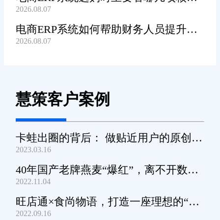
2026.08.07
功能?
电商ERP系统如何帮助财务人员提升对
2026.08.07
账工作效率?
慧策客户案例
卡蛙出圈的背后： 做贴近用户的原创小
2023.03.16
家电
40年国产老牌燕麦“爆红”，离不开数字
2022.11.04
化工具的支撑
旺店通×食尚物语，打造一座理想的“零
2022.09.16
食王国”