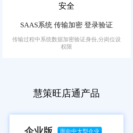
了销售额。
安全
关重要。旺店通以其全面的功
能、易用性和智能化分析能力，
SAAS系统 传输加密 登录验证
不仅帮助小企业解决了进销存管
理的难题，还提升了整体的运营
传输过程中系统数据加密验证身份,分岗位设
效率和市场竞争力。未来，随着
权限
技术的不断进步和市场的深入开
拓，旺店通将继续为湖州的小企
业提供更加全面、专业、高效的
免责声明：本网站尽可能确保发布信息的准确性与可靠性，但不能
保证其完全无误，请您在阅读本网站内容时自行判断真实性，本网
解决方案，助力企业在激烈的市
站对于您因信赖该信息引起的损失概不负责。本网站发布的部分内
慧策旺店通产品
场竞争中脱颖而出。
容，包括但不限于文字、图片、标识、广告、商标、域名等，除特
别标明外，均来源于网络，知识产权归原作者或原出处所有。任何
单位或个人认为本网站中的网页或链接内容可能存在不实内容或涉
嫌侵犯知识产权时，请及时与我们联系，并提供身份证明、权属证
明及详细不实或侵权情况证明，我们将尽快处理。
企业版
面向中大型企业