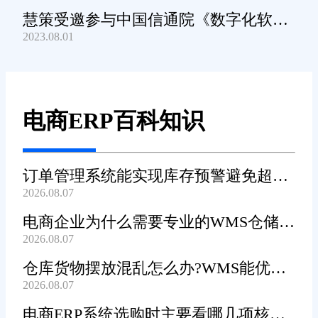
慧策受邀参与中国信通院《数字化软件
2023.08.01
产品及服务能力》规范编制工作
电商ERP百科知识
订单管理系统能实现库存预警避免超卖
2026.08.07
吗?
电商企业为什么需要专业的WMS仓储管
2026.08.07
理系统?
仓库货物摆放混乱怎么办?WMS能优化
2026.08.07
货位吗?
电商ERP系统选购时主要看哪几项核心