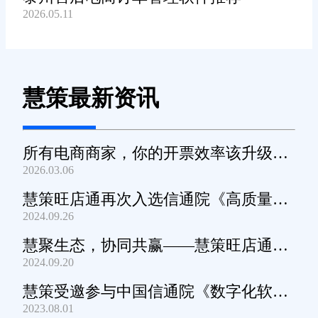
2026.05.11
慧策最新资讯
所有电商商家，你的开票效率该升级
2026.03.06
了！
慧策旺店通再次入选信通院《高质量数
2024.09.26
字化转型产品及服务全景图》
慧聚生态，协同共赢——慧策旺店通生
2024.09.20
态交流会深圳站圆满举办
慧策受邀参与中国信通院《数字化软件
2023.08.01
产品及服务能力》规范编制工作