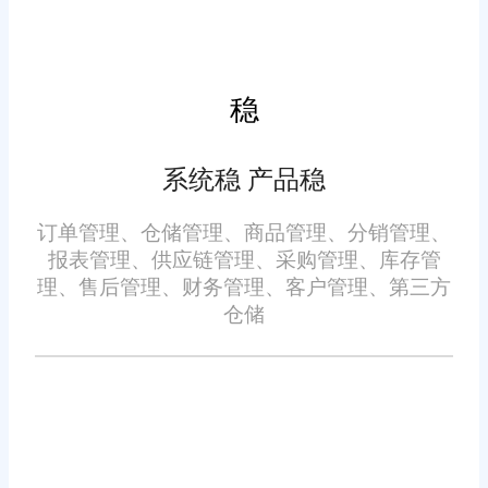
需求。
三、应用案例与效果
稳
湖州一家小型服装零售企业
系统稳 产品稳
在引入旺店通后，取得了显著的
管理改进和业绩提升。通过系统
订单管理、仓储管理、商品管理、分销管理、
的智能化库存管理功能，该企业
报表管理、供应链管理、采购管理、库存管
理、售后管理、财务管理、客户管理、第三方
实现了对各店铺库存的实时监控
仓储
和统一调配，有效避免了断货和
积压情况的发生。同时，利用系
四、结语
统的数据分析工具，管理层能够
更准确地制定采购计划和营销策
对于湖州的小企业而言，选
略，从而降低了运营成本并提高
择一款合适的进销存管理软件至