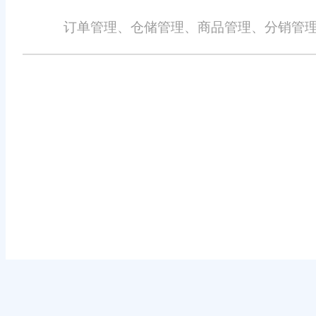
订单管理、仓储管理、商品管理、分销管理
免责声明：本网站尽可能确保发布信息的准确性与可靠性，但不能保证其完
识、广告、商标、域名等，除特别标明外，均来源于网络，知识产权归原作
详细不实或侵权情况证明，我们将尽快处理。