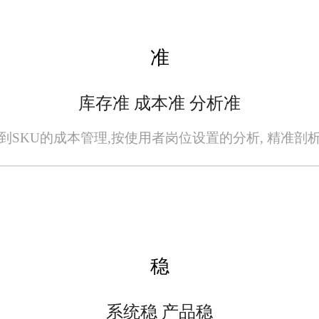
准
旺店通进销存管理软件后，取得了显著的
各仓库库存的实时监控和统一调配，有效避
库存准 成本准 分析准
够更准确地制定采购计划和营销策略，从而
还能够更好地了解客户需求，提供更加个性
到SKU的成本管理,按使用者岗位设置的分析, 精准剖
以其全面的功能、易用性和智能化分析能
和市场竞争力。未来，随着技术的不断进步
稳
、专业、高效的解决方案，助力企业在激烈
系统稳 产品稳