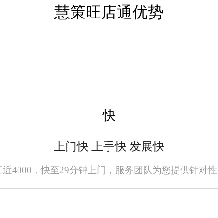
助企业更好地应对订单高峰。
慧策旺店通优势
过智能预警机制避免库存积压或缺货现象
补货计划。
自动化采购流程，根据库存情况和销售预
快
能，包括应收账款、应付账款、成本核算
有力支持。
上门快 上手快 发展快
分析工具，生成各类业务报表，帮助企业
员工近4000，快至29分钟上门，服务团队为您提供针对
息和购买历史，为企业提供个性化服务和