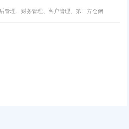
售后管理、财务管理、客户管理、第三方仓储
的损失概不负责。本网站发布的部分内容，包括但不限于文字、图片、标
或涉嫌侵犯知识产权时，请及时与我们联系，并提供身份证明、权属证明及