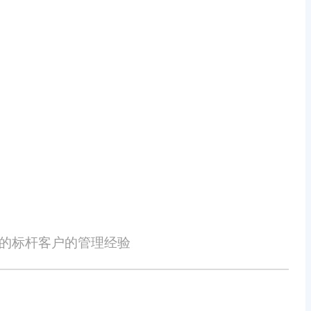
的发生。系统还能根据历史销售数据
测智能生成采购订单，提高采购效率
等，实时更新财务数据，支持多货币
深入了解经营状况，做出更科学的决
性的标杆客户的管理经验
精准营销打下基础。