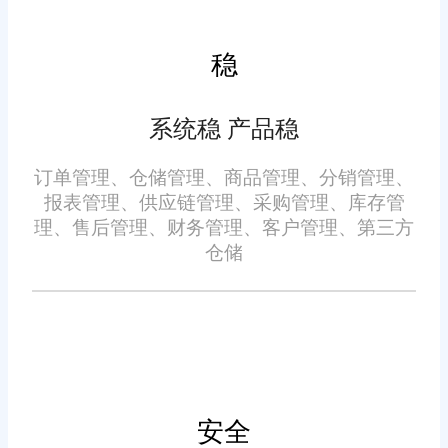
对比建议：
稳
有些系统只管库存不管订
单，或者只管订单不管财务，用
系统稳 产品稳
起来像“瘸腿走路”;
订单管理、仓储管理、商品管理、分销管理、
报表管理、供应链管理、采购管理、库存管
旺店通这类全能型选手，功
理、售后管理、财务管理、客户管理、第三方
能覆盖全流程，适合大多数福州
仓储
企业。
2. 操作简便性：员工培训0压
力
系统再好用，员工不会用也
安全