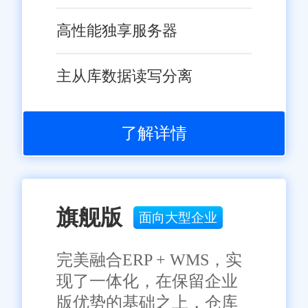
高性能独享服务器
在福州，不少企业用上了旺
店通库存管理系统，反馈都挺实
主从库数据读写分离
在：功能全、上手快、本地服务
到位。
了解详情
1. 功能覆盖全流程，省心又
高效
多平台订单同步：一键抓取
旗舰版
面向大型企业
淘宝、京东、拼多多等平台订
单，无需手动导入;
完美融合ERP + WMS，实
现了一体化，在保留企业
智能补货预警：根据销售数
版优势的基础之上，仓库
据、库存周转率，自动计算补货