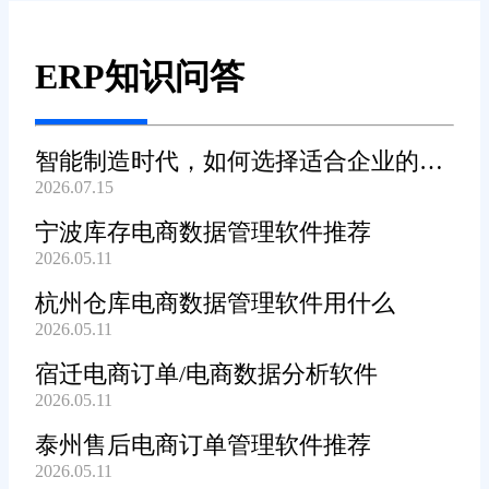
4. 价格透明，性价比高
旺店通提供不同版本的系
ERP知识问答
统，小企业到大企业都能找到合
适的方案;
智能制造时代，如何选择适合企业的
2026.07.15
没有隐形消费，一口价全
WMS系统?
包，省心又省钱。
宁波库存电商数据管理软件推荐
2026.05.11
福州案例：做家居用品电商
杭州仓库电商数据管理软件用什么
的吴老板，之前被其他系统“低价
2026.05.11
引流，高价增项”坑过。用上旺店
宿迁电商订单/电商数据分析软件
通后，价格透明，服务到位，成
2026.05.11
本直降30%!
泰州售后电商订单管理软件推荐
2026.05.11