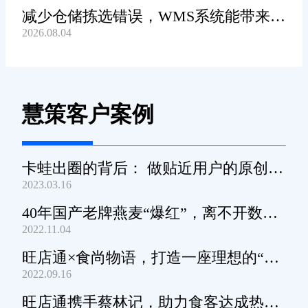
不是“越贵越好”，而是“适合的才
减少仓储拣选错误，WMS系统能带来哪
是最好的”。旺店通这种功能全、
2026.08.04
些连锁收益?
服务好、性价比高的系统，真心
推荐大家试试。要是你正在为库
存、订单、数据发愁，不妨先预
约个免费试用，体验过再决定，
慧策客户案例
福州库存管理系统哪家强?
稳赚不亏!
答案已经很明显了——选对工
卡蛙出圈的背后： 做贴近用户的原创小
具，省心赚钱，从旺店通开始!
2023.03.16
家电
40年国产老牌燕麦“爆红”，离不开数字
2022.11.04
化工具的支撑
旺店通×食尚物语，打造一座理想的“零
免责声明：本网站尽可能确保发布信息的准确性与可靠性，但不能
2022.09.16
保证其完全无误，请您在阅读本网站内容时自行判断真实性，本网
食王国”
站对于您因信赖该信息引起的损失概不负责。本网站发布的部分内
旺店通携手蔡林记，助力食客达成热干
容，包括但不限于文字、图片、标识、广告、商标、域名等，除特