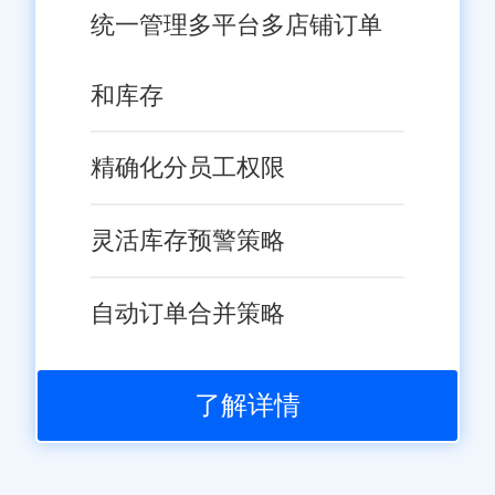
统一管理多平台多店铺订单
旺店通在福州有本地化服务
团队，一个电话打过去，技术人
和库存
员很快就能上门解决;
相比其他系统只卖产品不管
精确化分员工权限
售后，旺店通的服务更贴心、更
靠谱。
灵活库存预警策略
福州案例：做3C配件批发的
自动订单合并策略
黄老板，之前用其他系统出问
题，客服推诿扯皮。用上旺店通
后，本地技术人员1小时上门，问
了解详情
题当场解决!