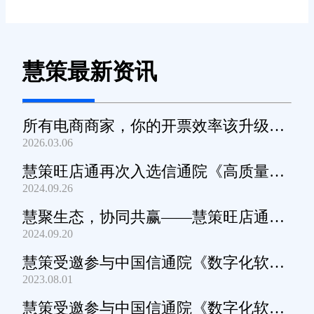
三、选库存管理系统，这些
坑千万别踩!
别贪便宜选“半吊子”系统
慧策最新资讯
有些系统价格低，但功能缺
斤少两，比如不支持多平台订单
所有电商商家，你的开票效率该升级
2026.03.06
接入，或者数据统计不准确。用
了！
起来反而更折腾，不如选旺店通
慧策旺店通再次入选信通院《高质量数
2024.09.26
这种功能全的。
字化转型产品及服务全景图》
慧聚生态，协同共赢——慧策旺店通生
别忽视员工培训
2024.09.20
态交流会深圳站圆满举办
慧策受邀参与中国信通院《数字化软件
系统再好用，员工不会用也
2023.08.01
产品及服务能力》规范编制工作
是白搭。旺店通提供详细的操作
慧策受邀参与中国信通院《数字化软件