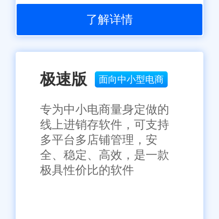
新员工半天就能上手;
了解详情
手机APP超方便，用手机就
能查库存、看订单、处理售后，
出差在外也能管店。
极速版
面向中小型电商
福州案例：做服装生产的林
专为中小电商量身定做的
老板，之前因为员工不熟悉系
线上进销存软件，可支持
统，发货经常出错。用上旺店通
多平台多店铺管理，安
后，新员工半天就能独立操作，
全、稳定、高效，是一款
发货准确率提升99%!
极具性价比的软件
3. 本地化服务，遇到问题不
抓瞎