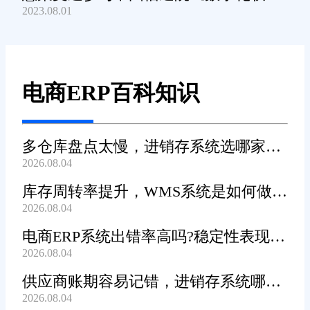
教程和客服支持，福州企业用起
2023.08.01
产品及服务能力》规范编制工作
来基本没门槛，新员工也能快速
上手。
别忘了数据安全
电商ERP百科知识
库存数据、订单信息都是企
业的命根子，选系统时一定要看
多仓库盘点太慢，进销存系统选哪家效
2026.08.04
数据安全措施。旺店通用的是银
率高?
行级加密技术，福州企业用着放
库存周转率提升，WMS系统是如何做到
心。
2026.08.04
的?
电商ERP系统出错率高吗?稳定性表现全
最后说两句
2026.08.04
面分析
供应商账期容易记错，进销存系统哪个
福州老板们，库存管理系统
2026.08.04
管得好?