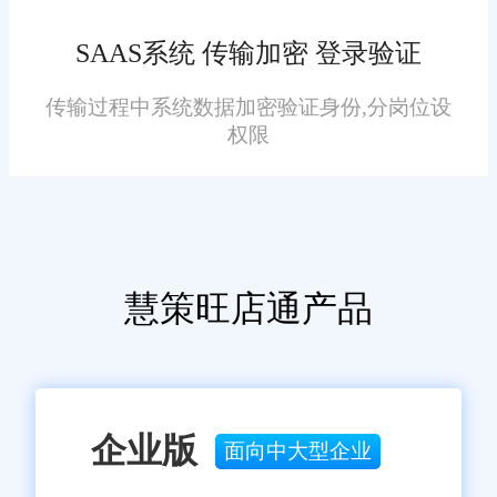
是白搭。界面要干净，功能要直
观，最好有手机APP，出门谈业
SAAS系统 传输加密 登录验证
务也能随时查库存、审订单。
传输过程中系统数据加密验证身份,分岗位设
对比建议：
权限
有些系统操作复杂，新员工
得学一周才能上手;
旺店通界面清爽，功能分类
慧策旺店通产品
清晰，新员工半天就能独立操
作。
3. 本地化服务：遇到问题不
企业版
面向中大型企业
抓瞎