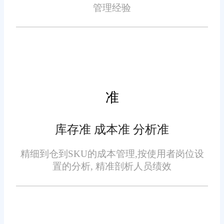
管理经验
好的库存管理系统得能搞定
这三件大事：
实时库存：货品数量、位置
一目了然，支持多仓库管理，避
免超卖或积压;
准
订单管理：自动抓取淘宝、
库存准 成本准 分析准
京东、线下门店等渠道订单，一
键发货、打印快递单;
精细到仓到SKU的成本管理,按使用者岗位设
置的分析, 精准剖析人员绩效
数据分析：自动生成销售报
表、成本分析，钱花哪了、赚了
多少，一目了然。