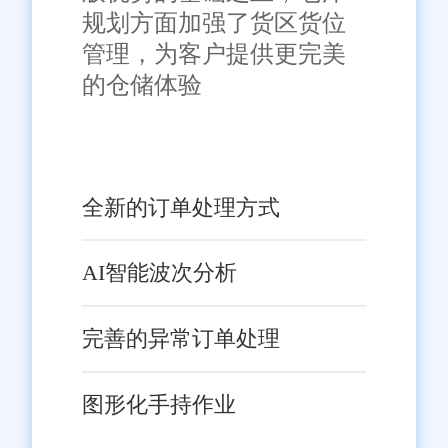
规划方面加强了货区货位
量，避免断货或积压;
管理，为客户提供更完美
批次管理：食品、化妆品行
的仓储体验
业必备，保质期预警，临期产品
自动提醒促销。
福州案例：做食品批发的陈
全新的订单处理方式
老板，之前经常因为临期食品积
压亏损。用上旺店通后，系统自
AI智能波次分析
动提醒临期产品，促销活动一
开，损失减少80%!
完善的异常订单处理
2. 操作简单，员工培训0压力
图形化手持作业
界面清爽，功能分类清晰，