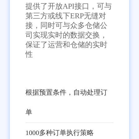
提供了开放API接口，可与
系统用着用着出问题?本地有
第三方或线下ERP无缝对
办事处，技术人员能上门解决，
接，同时可与众多仓储公
比远程指导靠谱多了。
司实现实时的数据交换，
保证了运营和仓储的实时
对比建议：
性
有些系统只卖产品不管售
后，出问题只能干着急;
旺店通在福州有本地化服务
根据预置条件，自动处理订
团队，一个电话打过去，技术人
员很快就能上门。
单
二、为啥推荐福州企业用“旺
1000多种订单执行策略
店通”?