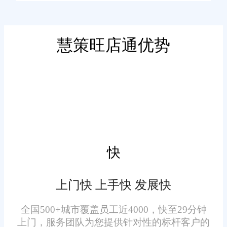
采购成本、库存积压……月底一
算账，利润全被吃掉了。
慧策旺店通优势
这时候，一套好用的库存管
理系统就是你的“救星”!但选系统
前，大家最纠结的问题肯定是：
福州库存管理系统哪家强? 今天
就唠唠这个话题，顺便安利一款
福州本地企业都在用的“神
器”——旺店通，让你不踩坑、不
快
一、福州库存管理系统哪家
花冤枉钱!
强?看这3点就够了!
上门快 上手快 发展快
1. 功能全面性：管货、管
全国500+城市覆盖员工近4000，快至29分钟
钱、管订单，缺一不可
上门，服务团队为您提供针对性的标杆客户的