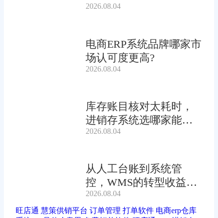
2026.08.04
锁收益?
电商ERP系统品牌哪家市
场认可度更高?
2026.08.04
库存账目核对太耗时，
进销存系统选哪家能自
2026.08.04
动?
从人工台账到系统管
控，WMS的转型收益有
2026.08.04
多大?
旺店通
慧策供销平台
订单管理
打单软件
电商erp仓库