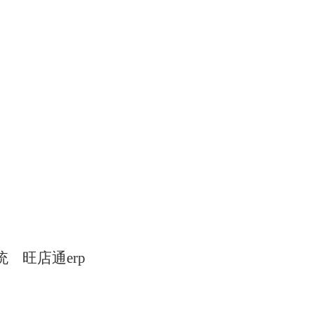
增收
统
旺店通erp