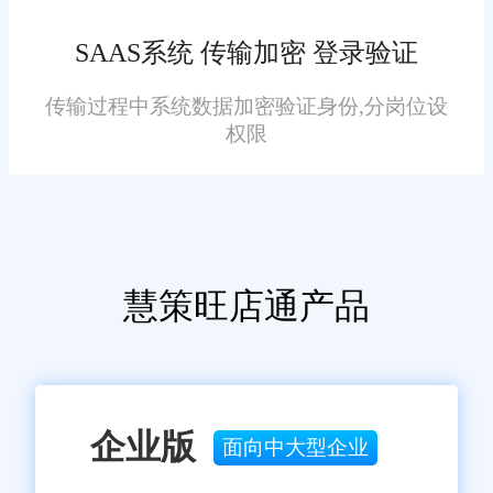
入了解销售情况、订单分布、客
SAAS系统 传输加密 登录验证
户行为等关键指标。通过数据分
析，企业可以制定更有效的营销
传输过程中系统数据加密验证身份,分岗位设
策略，优化库存结构，提高物流
权限
效率。
用户友好的操作界面
系统采用简洁直观的操作界
面，使得订单处理变得更加高
慧策旺店通产品
效，降低了操作难度。同时，系
统还支持自定义设置，可以根据
企业的实际需求进行个性化调
整。
企业版
面向中大型企业
三、应用案例