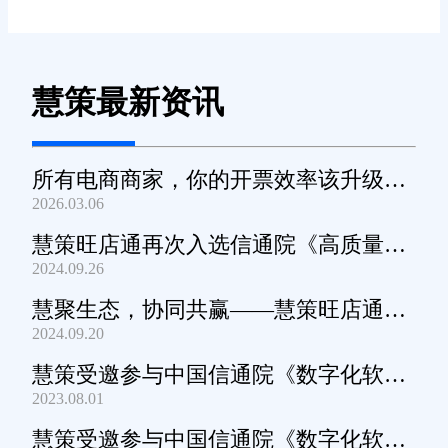
慧策最新资讯
所有电商商家，你的开票效率该升级
2026.03.06
了！
慧策旺店通再次入选信通院《高质量数
2024.09.26
字化转型产品及服务全景图》
慧聚生态，协同共赢——慧策旺店通生
2024.09.20
态交流会深圳站圆满举办
慧策受邀参与中国信通院《数字化软件
2023.08.01
产品及服务能力》规范编制工作
慧策受邀参与中国信通院《数字化软件