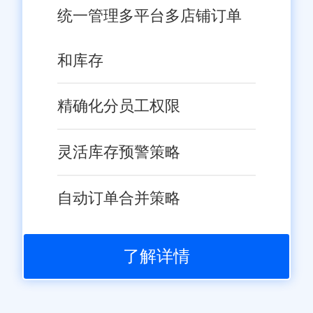
统一管理多平台多店铺订单
加高效、智能的订单管理解决方
嫌侵犯知识产权时，请及时与我们联系，并提供身份证明、权属证
明及详细不实或侵权情况证明，我们将尽快处理。
案。相信在旺店通的助力下，濮
和库存
阳地区的电商企业将能够迎来更
加广阔的发展前景。
精确化分员工权限
灵活库存预警策略
自动订单合并策略
了解详情