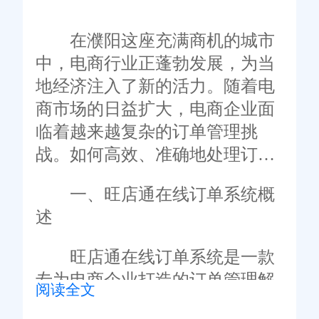
在濮阳这座充满商机的城市
中，电商行业正蓬勃发展，为当
地经济注入了新的活力。随着电
商市场的日益扩大，电商企业面
临着越来越复杂的订单管理挑
战。如何高效、准确地处理订
单，提升客户满意度，成为电商
一、旺店通在线订单系统概
企业亟需解决的问题。旺店通在
述
线订单系统，作为一款专为电商
企业设计的全面解决方案，凭借
旺店通在线订单系统是一款
其智能化、自动化和精细化的管
专为电商企业打造的订单管理解
阅读全文
理功能，在濮阳地区的电商企业
决方案。它集成了订单接收、处
中赢得了广泛的赞誉和认可。本