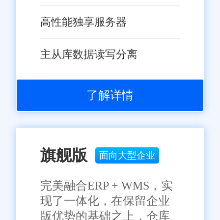
和忠诚度。
以更加专注于核心业务的发展，
高性能独享服务器
减少了对订单管理的投入。
主从库数据读写分离
优化库存管理
系统提供实时的库存管理功
了解详情
能，帮助企业实现库存的精准控
制。通过优化库存结构，企业可
以降低库存成本，提高库存周转
率。
旗舰版
面向大型企业
提升客户满意度
完美融合ERP + WMS，实
现了一体化，在保留企业
准确及时的订单处理和物流
版优势的基础之上，仓库
跟踪信息能够显著提升客户的购