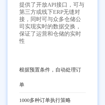
提供了开放API接口，可与
在濮阳地区，多家知名电商
第三方或线下ERP无缝对
企业已经选择了旺店通在线订单
接，同时可与众多仓储公
司实现实时的数据交换，
系统作为其订单管理的首选方
保证了运营和仓储的实时
案。这些企业通过采用旺店通的
性
服务，实现了订单处理的自动化
和智能化，提高了处理效率和准
确性。例如，一家专注于家居用
四、系统优势的具体体现
品销售的电商企业，通过使用旺
根据预置条件，自动处理订
店通在线订单系统，实现了对多
提高运营效率
个仓库的统一管理，优化了库存
单
布局和存储策略。同时，系统还
旺店通在线订单系统通过自
帮助企业实现了订单的快速处理
动化和智能化的处理方式，显著
1000多种订单执行策略
和准确发货，提高了客户满意度
提高了企业的运营效率。员工可