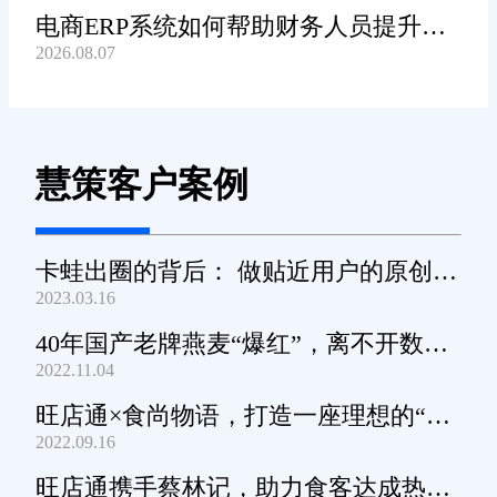
电商ERP系统如何帮助财务人员提升对
2026.08.07
账工作效率?
慧策客户案例
卡蛙出圈的背后： 做贴近用户的原创小
2023.03.16
家电
40年国产老牌燕麦“爆红”，离不开数字
2022.11.04
化工具的支撑
旺店通×食尚物语，打造一座理想的“零
2022.09.16
食王国”
旺店通携手蔡林记，助力食客达成热干