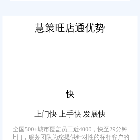
理、发货、物流跟踪等多个核心
文将详细介绍濮阳旺店通在线订
模块，能够全面支持电商企业的
单系统的特点、优势以及应用案
日常运营需求。通过实时追踪订
慧策旺店通优势
例，帮助企业更好地了解并选择
单状态、优化订单处理流程、提
适合自己的服务方案。
二、系统特点与优势
高处理效率和准确性，旺店通在
线订单系统助力电商企业实现订
多渠道整合
单管理的自动化、智能化和精细
化。
旺店通在线订单系统支持多
渠道订单整合，能够将来自不同
快
电商平台的订单信息汇聚在一个
系统中，实现统一管理。这避免
上门快 上手快 发展快
了信息碎片化，提高了订单处理
的效率。
全国500+城市覆盖员工近4000，快至29分钟
上门，服务团队为您提供针对性的标杆客户的