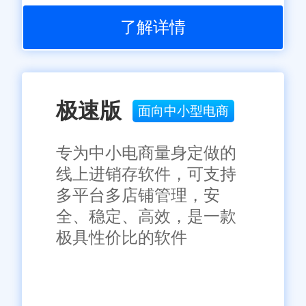
五、总结与展望
了解详情
濮阳旺店通在线订单系统凭
借其智能化、自动化和精细化的
管理功能，在濮阳地区的电商企
业中展现出了卓越的性能和广泛
极速版
面向中小型电商
的应用价值。通过优化订单处理
流程、提高处理效率和准确性、
专为中小电商量身定做的
优化库存管理、提升客户满意度
线上进销存软件，可支持
等方面，旺店通系统助力电商企
多平台多店铺管理，安
业实现了高效运营和可持续发
全、稳定、高效，是一款
展。未来，随着电商市场的不断
极具性价比的软件
免责声明：本网站尽可能确保发布信息的准确性与可靠性，但不能
保证其完全无误，请您在阅读本网站内容时自行判断真实性，本网
发展和技术的不断进步，旺店通
站对于您因信赖该信息引起的损失概不负责。本网站发布的部分内
将继续优化升级其服务体系和功
容，包括但不限于文字、图片、标识、广告、商标、域名等，除特
别标明外，均来源于网络，知识产权归原作者或原出处所有。任何
能模块，为更多电商企业提供更
单位或个人认为本网站中的网页或链接内容可能存在不实内容或涉