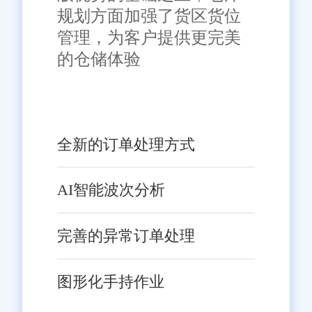
规划方面加强了货区货位
物体验。旺店通在线订单系统通
管理，为客户提供更完美
过提供透明的物流信息和个性化
的仓储体验
的客户服务，增强了客户的信任
感和忠诚度。
降低运营成本
全新的订单处理方式
通过优化订单处理流程和物
流选择，企业可以有效降低运营
AI智能波次分析
成本。旺店通在线订单系统提供
智能化的订单分配和拣选策略，
完善的异常订单处理
帮助企业提高拣选效率，降低人
力成本。
图形化手持作业