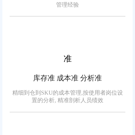
智能化订单处理
管理经验
系统能够自动接收、审核和
处理订单，减少人工干预，提高
处理速度和准确性。同时，系统
还支持智能分配订单，根据仓库
准
库存、订单优先级等因素自动分
配拣选任务，提高拣选效率。
库存准 成本准 分析准
实时库存管理
精细到仓到SKU的成本管理,按使用者岗位设
置的分析, 精准剖析人员绩效
旺店通在线订单系统提供实
时的库存管理功能，帮助企业随
时了解商品库存情况，及时调整
进货计划，避免因库存不足或过