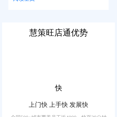
免因库存不足或过剩导致的经营
风险。系统支持多仓库管理，使
得不同地点的库存信息一目了
然。此外，智能预警功能能够在
慧策旺店通优势
二、高效订单处理
库存低于安全水平时自动提醒相
关人员进行补货，确保供应链的
订单处理效率直接影响客户
顺畅运行。
满意度。旺店通提供了一站式的
订单处理解决方案，从订单接
收、审核、分拣到发货，整个流
程自动化程度高，减少了人为错
快
误的可能性。系统还支持多种支
付方式，方便客户快速完成交
上门快 上手快 发展快
三、精准数据分析
易。通过优化订单处理流程，企
业能够缩短交货周期，提高服务