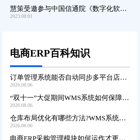
慧策受邀参与中国信通院《数字化软件
2023.08.01
产品及服务能力》规范编制工作
电商ERP百科知识
订单管理系统能否自动同步多平台店铺
2026.08.06
订单?
“双十一”大促期间WMS系统如何保障发
2026.08.06
货效率?
仓库布局优化有哪些方法?WMS系统能
2026.08.06
辅助规划吗?
电商ERP采购管理模块如何运作才更加