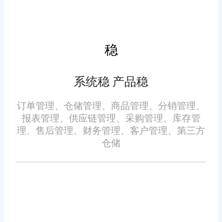
外部合作伙伴沟通的依据。通过
五、用户友好的操作界面
定期查看和分析这些报告，企业
管理层可以更好地掌握业务动
稳
对于小企业来说，易于使用
态，及时调整战略方向。
的操作系统尤为重要。旺店通采
系统稳 产品稳
用了直观的用户界面设计，即使
是没有专业背景的员工也能轻松
订单管理、仓储管理、商品管理、分销管理、
上手。系统提供了详细的操作指
报表管理、供应链管理、采购管理、库存管
理、售后管理、财务管理、客户管理、第三方
南和在线帮助文档，确保用户在
仓储
使用过程中遇到问题时能够得到
六、持续的技术升级
及时解答。
技术日新月异，只有不断更
新才能保持竞争力。旺店通定期
推出新版本，修复已知漏洞并增