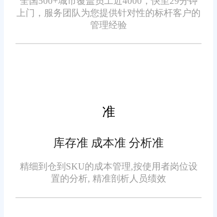
全国500+城市覆盖员工近4000，快至29分钟
数据是企业决策的重要依
上门，服务团队为您提供针对性的标杆客户的
质量。
据。旺店通提供了丰富的数据分
管理经验
析工具，帮助企业深入了解销售
趋势、库存周转率、客户偏好等
信息。通过对这些数据的分析，
企业可以制定更加科学的采购计
划和营销策略，从而降低运营成
准
四、灵活的报告生成
本，提高盈利能力。
报告是企业管理的重要组成
库存准 成本准 分析准
部分。旺店通允许用户自定义报
精细到仓到SKU的成本管理,按使用者岗位设
告模板，根据需要生成各种类型
置的分析, 精准剖析人员绩效
的报告，如销售报告、库存报
告、财务报表等。这些报告不仅
有助于内部管理，还可以作为与