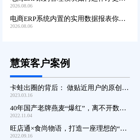
2026.08.06
高效顺畅?
电商ERP系统内置的实用数据报表你都
2026.08.06
知道哪些?
慧策客户案例
卡蛙出圈的背后： 做贴近用户的原创小
2023.03.16
家电
40年国产老牌燕麦“爆红”，离不开数字
2022.11.04
化工具的支撑
旺店通×食尚物语，打造一座理想的“零
2022.09.16
食王国”