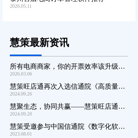
2026.05.11
慧策最新资讯
所有电商商家，你的开票效率该升级
2026.03.06
了！
慧策旺店通再次入选信通院《高质量数
2024.09.26
字化转型产品及服务全景图》
慧聚生态，协同共赢——慧策旺店通生
2024.09.20
态交流会深圳站圆满举办
慧策受邀参与中国信通院《数字化软件
2023.08.01
产品及服务能力》规范编制工作