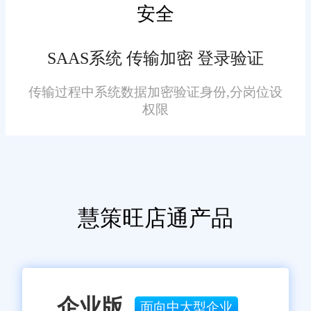
安全
加新功能。企业可以通过订阅服
务获得最新的技术支持和版本更
SAAS系统 传输加密 登录验证
新，确保系统始终处于最佳状
态。
传输过程中系统数据加密验证身份,分岗位设
七、结语
权限
综上所述，旺店通通过智能
化库存管理、高效订单处理、精
准数据分析等功能，为泰州企业
提供了强有力的支持。通过持续
慧策旺店通产品
优化和升级，该软件将继续助力
企业提升运营效率，实现可持续
发展。在未来，随着技术的不断
进步和应用的深入，相信会有更
企业版
面向中大型企业