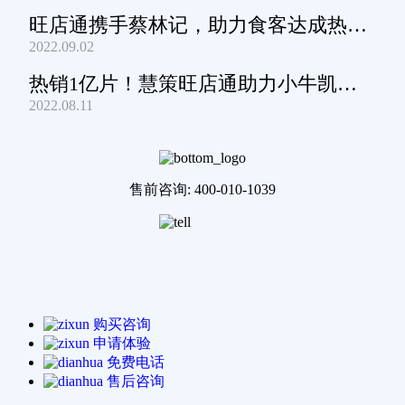
旺店通携手蔡林记，助力食客达成热干
2022.09.02
面自由
热销1亿片！慧策旺店通助力小牛凯西
2022.08.11
通关家庭牛排圈~
售前咨询: 400-010-1039
购买咨询
申请体验
免费电话
售后咨询