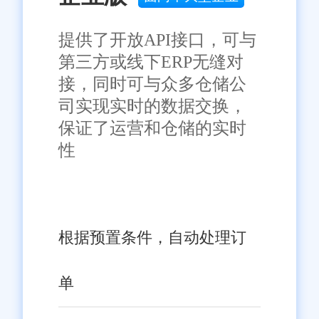
多像旺店通这样的优秀软件涌现
出来，推动中国中小企业的发展
免责声明：本网站尽可能确保发布信息的准确性与可靠性，但不能
提供了开放API接口，可与
保证其完全无误，请您在阅读本网站内容时自行判断真实性，本网
迈向新的台阶。
第三方或线下ERP无缝对
站对于您因信赖该信息引起的损失概不负责。本网站发布的部分内
容，包括但不限于文字、图片、标识、广告、商标、域名等，除特
接，同时可与众多仓储公
别标明外，均来源于网络，知识产权归原作者或原出处所有。任何
司实现实时的数据交换，
单位或个人认为本网站中的网页或链接内容可能存在不实内容或涉
嫌侵犯知识产权时，请及时与我们联系，并提供身份证明、权属证
保证了运营和仓储的实时
明及详细不实或侵权情况证明，我们将尽快处理。
性
根据预置条件，自动处理订
单