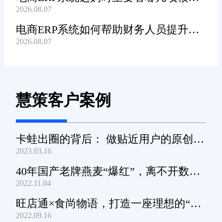
2026.08.07
功能?
电商ERP系统如何帮助财务人员提升对
2026.08.07
账工作效率?
慧策客户案例
卡蛙出圈的背后： 做贴近用户的原创小
2023.03.16
家电
40年国产老牌燕麦“爆红”，离不开数字
2022.11.04
化工具的支撑
旺店通×食尚物语，打造一座理想的“零
2022.09.16
食王国”