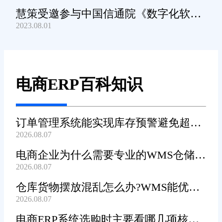
慧策受邀参与中国信通院《数字化软件
2023.08.01
产品及服务能力》规范编制工作
电商ERP百科知识
订单管理系统能实现库存预警避免超卖
2026.08.07
吗?
电商企业为什么需要专业的WMS仓储管
2026.08.07
理系统?
仓库货物摆放混乱怎么办?WMS能优化
2026.08.07
货位吗?
电商ERP系统选购时主要看哪几项核心