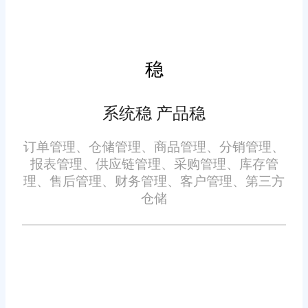
要的还是要选择最适合自己的软
件。
稳
免责声明：本网站尽可能确保发布信息的准确性与可靠性，但不能
保证其完全无误，请您在阅读本网站内容时自行判断真实性，本网
系统稳 产品稳
站对于您因信赖该信息引起的损失概不负责。本网站发布的部分内
容，包括但不限于文字、图片、标识、广告、商标、域名等，除特
别标明外，均来源于网络，知识产权归原作者或原出处所有。任何
订单管理、仓储管理、商品管理、分销管理、
单位或个人认为本网站中的网页或链接内容可能存在不实内容或涉
报表管理、供应链管理、采购管理、库存管
嫌侵犯知识产权时，请及时与我们联系，并提供身份证明、权属证
明及详细不实或侵权情况证明，我们将尽快处理。
理、售后管理、财务管理、客户管理、第三方
仓储