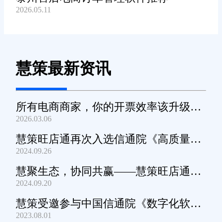
2026.05.11
慧策最新资讯
所有电商商家，你的开票效率该升级
2026.03.06
了！
慧策旺店通再次入选信通院《高质量数
2024.09.26
字化转型产品及服务全景图》
慧聚生态，协同共赢——慧策旺店通生
2024.09.20
态交流会深圳站圆满举办
慧策受邀参与中国信通院《数字化软件
2023.08.01
产品及服务能力》规范编制工作