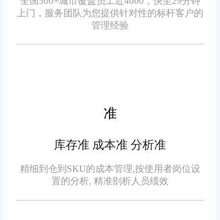
全国500+城市覆盖员工近4000，快至29分钟
态，合理规划采购与清仓，优化
上门，服务团队为您提供针对性的标杆客户的
库存结构，减少资金占用与库存
管理经验
2026年攀枝花电商商家挑选
损耗。
WMS仓储系统，还需关注系统的
易用性与服务保障。旺店通WMS
仓储系统界面简洁、操作便捷，
无需专业技术团队，员工经过简
单培训就能上手，遇到问题可及
准
时响应解决，保障系统稳定运
2026攀枝花电商WMS仓储系
行。
库存准 成本准 分析准
统哪家好?大家不妨考虑一下旺店
通电商WMS仓储系统，每个企业
精细到仓到SKU的成本管理,按使用者岗位设
置的分析, 精准剖析人员绩效
的仓库情况不一样，需求也不
同，所以电商WMS仓储系统所发
挥的作用也是不同的，当然最重