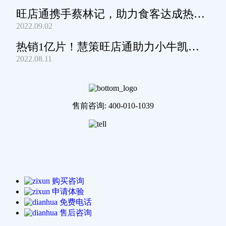
旺店通携手蔡林记，助力食客达成热干
2022.09.02
面自由
热销1亿片！慧策旺店通助力小牛凯西
2022.08.11
通关家庭牛排圈~
售前咨询: 400-010-1039
购买咨询
申请体验
免费电话
售后咨询