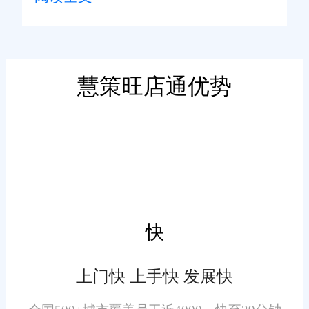
理模式难以适配。旺店通WMS仓
储系统可适配多品类、多业态仓
旺店通WMS仓储系统支持扫
储需求，既能满足果蔬等生鲜产
码入库、扫码拣货、扫码出库，
品的恒温存储、效期管控需求，
慧策旺店通优势
减少人工录入误差，提升仓储作
也能适配钢铁相关产品、日用品
业效率，助力商家逐步实现仓储
等。
自动化升级，适配2026年攀枝花
电商数字化发展趋势。系统可自
动规划最优拣货、出库路径，减
旺店通WMS仓储系统实现库
少作业时间。
存实时更新，货物入库、出库
快
后，系统自动同步库存数据，无
需人工手动记账，减少人为误
上门快 上手快 发展快
差，帮助商家及时掌握库存状