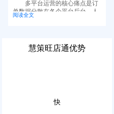
多平台运营的核心痛点是订
单数据分散在各个平台后台，人
阅读全文
工汇总统计耗时费力，且容易出
现数据遗漏。通过电商ERP软件
对接全部运营平台，可实现全域
订单的自动抓取、统一归集，所
慧策旺店通优势
有平台的新订单、待发货订单、
智能拆分合并订单，简化处
售后订单都会集中汇总至系统后
理流程
台，无需人工手动同步。
消费者多单拼单、跨店下
单、多品组合下单是常见场景，
人工拆分合并订单容易出错，且
快
处理效率比较低。成熟的电商
ERP具备智能订单处理能力，可