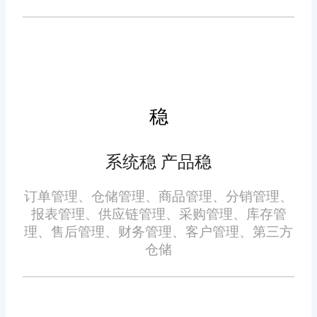
货、打包、发货操作。
售后退款、退货换货订单处
理繁琐，是拖累整体订单效率的
重要因素。电商ERP可搭建标准
化售后处理流程，自动识别售后
订单类型，区分仅退款、退货退
稳
款、换货订单，匹配对应的处理
流程。
系统稳 产品稳
今年多平台电商ERP软件怎
么提升订单处理效率?电商ERP软
订单管理、仓储管理、商品管理、分销管理、
报表管理、供应链管理、采购管理、库存管
件对订单效率的提升，商家只需
理、售后管理、财务管理、客户管理、第三方
依托系统优化订单归集、拆分、
仓储
履约、售后全环节，就能有效解
决多平台订单处理难题，实现订
单运营高效化、规范化。