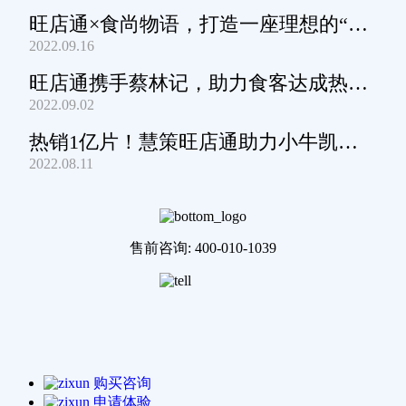
旺店通×食尚物语，打造一座理想的“零
2022.09.16
食王国”
旺店通携手蔡林记，助力食客达成热干
2022.09.02
面自由
热销1亿片！慧策旺店通助力小牛凯西
2022.08.11
通关家庭牛排圈~
售前咨询: 400-010-1039
购买咨询
申请体验