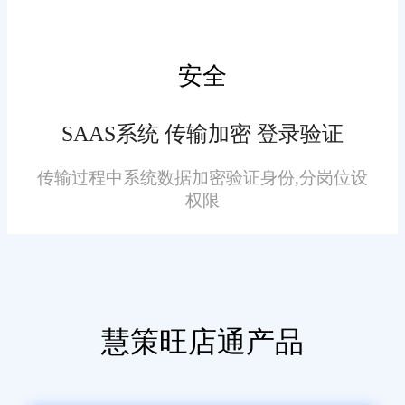
安全
免责声明：本网站尽可能确保发布信息的准确性与可靠性，但不能
保证其完全无误，请您在阅读本网站内容时自行判断真实性，本网
站对于您因信赖该信息引起的损失概不负责。本网站发布的部分内
SAAS系统 传输加密 登录验证
容，包括但不限于文字、图片、标识、广告、商标、域名等，除特
别标明外，均来源于网络，知识产权归原作者或原出处所有。任何
单位或个人认为本网站中的网页或链接内容可能存在不实内容或涉
传输过程中系统数据加密验证身份,分岗位设
嫌侵犯知识产权时，请及时与我们联系，并提供身份证明、权属证
权限
明及详细不实或侵权情况证明，我们将尽快处理。
慧策旺店通产品