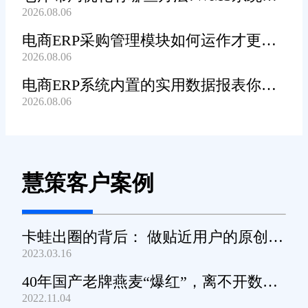
2026.08.06
辅助规划吗?
电商ERP采购管理模块如何运作才更加
2026.08.06
高效顺畅?
电商ERP系统内置的实用数据报表你都
2026.08.06
知道哪些?
慧策客户案例
卡蛙出圈的背后： 做贴近用户的原创小
2023.03.16
家电
40年国产老牌燕麦“爆红”，离不开数字
2022.11.04
化工具的支撑