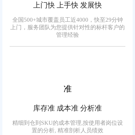
上门快 上手快 发展快
根据商家设置的规则，自动完成
同类订单合并、跨品订单拆分、
全国500+城市覆盖员工近4000，快至29分钟
联动仓储发货，缩短履约周
上门，服务团队为您提供针对性的标杆客户的
预售订单锁单等操作。
期
管理经验
订单处理效率低，大多卡在
订单与仓储衔接环节，订单确认
后人工传递发货信息，容易出现
信息滞后、传递错误的情况。电
准
商ERP可实现订单与仓储环节的
无缝联动，订单审核通过后，系
库存准 成本准 分析准
统可自动推送发货指令至仓储
标准化售后订单处理，降低
端，智能分配拣货任务、规划拣
精细到仓到SKU的成本管理,按使用者岗位设
纠纷率
货路径，仓储人员可快速完成拣
置的分析, 精准剖析人员绩效