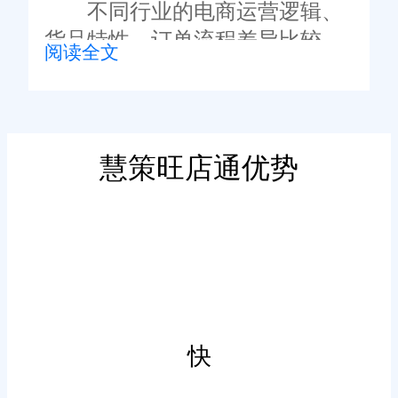
不同行业的电商运营逻辑、
价格、轻适配，重功能、轻落地
货品特性、订单流程差异比较
阅读全文
的误区。
大，通用型ERP系统无法适配细
分行业的专属痛点。2026年电商
精细化运营趋势凸显，选型时首
要关注系统是否适配自身行业场
慧策旺店通优势
景，比如快消品看重库存周转与
二、看全域对接能力，适配
有效期管理，3C行业看重溯源管
全渠道运营
控，建材行业看重规格管理。
全域运营模式下，商家不仅
布局传统电商平台，还涵盖短视
频、直播、私域等多元渠道，选
快
型时需重点考察系统的全渠道对
接能力。优质的电商ERP需支持