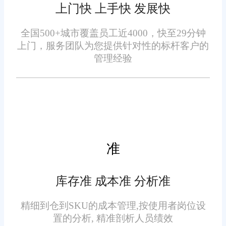
上门快 上手快 发展快
主流电商平台、直播渠道、私域
商城、线下门店的全面对接，实
全国500+城市覆盖员工近4000，快至29分钟
三、看技术架构，保障系统
上门，服务团队为您提供针对性的标杆客户的
现线上线下订单、库存、会员数
稳定拓展
管理经验
据的全域打通，避免出现渠道数
据割裂、运营脱节的问题，适配
随着店铺规模扩张、订单量
企业全渠道扩张需求。
增长，系统的稳定性与拓展性至
关重要。2026年主流ERP均采用
云原生架构，可实现按需扩容、
准
自动更新。选型时需避开架构老
旧、封闭固化的系统，优先选择
库存准 成本准 分析准
拓展性强的系统，可支持后续新
四、看落地服务与售后运维
增店铺、新增渠道、新增功能模
精细到仓到SKU的成本管理,按使用者岗位设
块，无需重复更换系统，适配企
置的分析, 精准剖析人员绩效
ERP系统的落地效果，一半