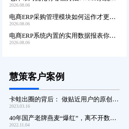
2026.08.06
辅助规划吗?
电商ERP采购管理模块如何运作才更加
2026.08.06
高效顺畅?
电商ERP系统内置的实用数据报表你都
2026.08.06
知道哪些?
慧策客户案例
卡蛙出圈的背后： 做贴近用户的原创小
2023.03.16
家电
40年国产老牌燕麦“爆红”，离不开数字
2022.11.04
化工具的支撑