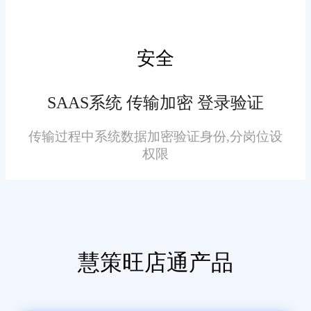
队日常作业习惯，简单培训即可
全员上手。
2026年多平台电商ERP系统
安全
选择需要注意什么?2026年电商
ERP选型不再是单纯的工具采
SAAS系统 传输加密 登录验证
购，而是企业数字化体系的搭
建。商家可借鉴以上小编介绍的
传输过程中系统数据加密验证身份,分岗位设
权限
内容，借助数字化工具助力企业
长效发展。
免责声明：本网站尽可能确保发布信息的准确性与可靠性，但不能
慧策旺店通产品
保证其完全无误，请您在阅读本网站内容时自行判断真实性，本网
站对于您因信赖该信息引起的损失概不负责。本网站发布的部分内
容，包括但不限于文字、图片、标识、广告、商标、域名等，除特
别标明外，均来源于网络，知识产权归原作者或原出处所有。任何