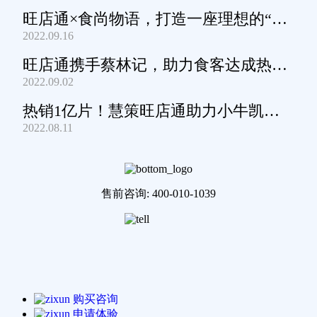
旺店通×食尚物语，打造一座理想的“零
2022.09.16
食王国”
旺店通携手蔡林记，助力食客达成热干
2022.09.02
面自由
热销1亿片！慧策旺店通助力小牛凯西
2022.08.11
通关家庭牛排圈~
售前咨询: 400-010-1039
购买咨询
申请体验