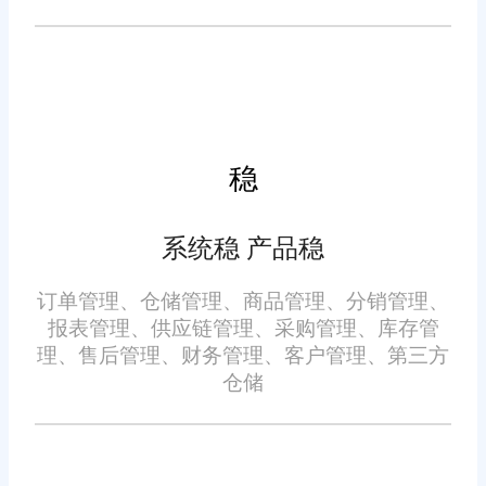
业长期发展。
靠产品功能，一半靠实施服务。
很多企业选型只关注产品功能，
忽略实施与售后，导致系统无法
落地使用。选型时需考察服务商
的实施团队能力，是否具备专属
稳
的行业实施经验，能否根据企业
五、看操作实用性，贴合团
业务流程定制落地方案。
系统稳 产品稳
队作业习惯
订单管理、仓储管理、商品管理、分销管理、
部分ERP系统功能繁杂、操
报表管理、供应链管理、采购管理、库存管
理、售后管理、财务管理、客户管理、第三方
作复杂，员工学习成本高，落地
仓储
使用率比较低。选型时需兼顾功
能全面性与操作便捷性，系统界
面清晰、流程简洁，贴合电商团