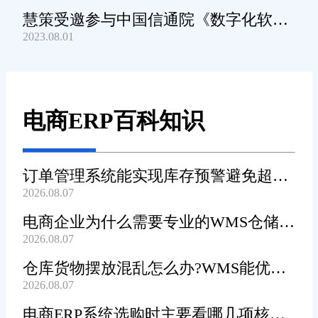
慧策受邀参与中国信通院《数字化软件
2023.08.01
产品及服务能力》规范编制工作
电商ERP百科知识
订单管理系统能实现库存预警避免超卖
2026.08.07
吗?
电商企业为什么需要专业的WMS仓储管
2026.08.07
理系统?
仓库货物摆放混乱怎么办?WMS能优化
2026.08.07
货位吗?
电商ERP系统选购时主要看哪几项核心