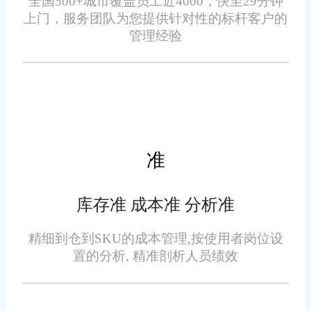
全国500+城市覆盖员工近4000，快至29分钟
依托完整的销售与库存数
上门，服务团队为您提供针对性的标杆客户的
程状态。
据，系统可智能分析市场销售趋
管理经验
势与店铺货品供需情况，为供应
链协同提供数据支撑。针对热销
货品，可提前预判补货需求，联
动供货商提前备货，避免缺货断
货;针对滞销货品，可合理调控采
准
供应链数据复盘优化
购量，减少库存积压。
系统会完整记录所有供应链
库存准 成本准 分析准
协同数据，自动生成供应链数据
精细到仓到SKU的成本管理,按使用者岗位设
分析报表。商家可通过复盘各类
置的分析, 精准剖析人员绩效
数据，评估供货商供货能力、供
货时效与货品品质，筛选优质合
作资源，优化采购合作方案。可