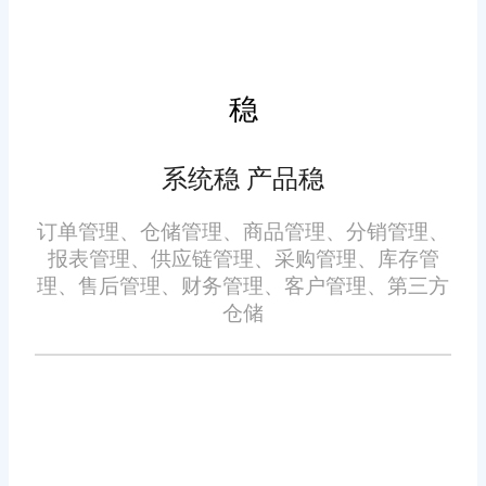
根据数据调整备货策略、供应链
旺店通进销存软件打通上下
对接模式，持续优化供应链体
游供应链全链路，实现数据互
系，降低供货成本，提升整体供
稳
通、流程联动、智能匹配、数据
应链协同效率。
复盘，全方位提升供应链协同效
系统稳 产品稳
率，帮助商家搭建稳定、高效、
低成本的供货体系，助力店铺长
订单管理、仓储管理、商品管理、分销管理、
报表管理、供应链管理、采购管理、库存管
效稳定经营。
理、售后管理、财务管理、客户管理、第三方
电商进销存软件哪家支持供
仓储
应链协同?小编认为旺店通电商进
销存软件很合适，综合以上小编
介绍的内容发现，旺店通不仅在
电商领域有着丰富的经验，也为
电商行业提供了专业的解决方