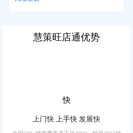
的数据互通共享。供货商可实时
查看商家的库存状态、补货需
求、采购订单，商家也能随时掌
握供货进度、货品生产状态、到
慧策旺店通优势
采购与供货流程协同联动
货情况，上下游信息实时同步，
避免信息不对称引发的供货延
系统可实现采购、供货、入
迟、备货失误等问题。
库全流程协同管理，重构传统繁
琐的供应链对接模式。商家可根
据库存预警需求，直接在系统内
生成采购订单，一键推送至合作
快
供货商，无需线下反复沟通确
认。供货商接收订单后，可在线
上门快 上手快 发展快
供需智能匹配调控
更新备货进度、发货物流信息，
商家可实时追踪采购订单的全流