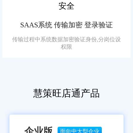
案。而且旺店通采用灵活地定价
安全
方式，整体费用在几千到几万元
不等，没有捆绑收费，也没有任
SAAS系统 传输加密 登录验证
何隐形消费。大家可以尝试一下!
免责声明：本网站尽可能确保发布信息的准确性与可靠性，但不能
传输过程中系统数据加密验证身份,分岗位设
保证其完全无误，请您在阅读本网站内容时自行判断真实性，本网
站对于您因信赖该信息引起的损失概不负责。本网站发布的部分内
权限
容，包括但不限于文字、图片、标识、广告、商标、域名等，除特
别标明外，均来源于网络，知识产权归原作者或原出处所有。任何
单位或个人认为本网站中的网页或链接内容可能存在不实内容或涉
嫌侵犯知识产权时，请及时与我们联系，并提供身份证明、权属证
明及详细不实或侵权情况证明，我们将尽快处理。
慧策旺店通产品
企业版
面向中大型企业