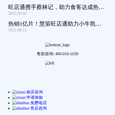
旺店通携手蔡林记，助力食客达成热干
2022.09.02
面自由
热销1亿片！慧策旺店通助力小牛凯西
2022.08.11
通关家庭牛排圈~
售前咨询: 400-010-1039
购买咨询
申请体验
免费电话
售后咨询