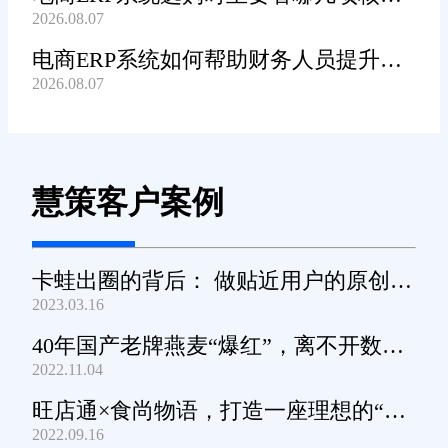
2026.08.07
功能?
电商ERP系统如何帮助财务人员提升对
2026.08.07
账工作效率?
慧策客户案例
卡蛙出圈的背后： 做贴近用户的原创小
2023.03.16
家电
40年国产老牌燕麦“爆红”，离不开数字
2022.11.04
化工具的支撑
旺店通×食尚物语，打造一座理想的“零
2022.09.16
食王国”