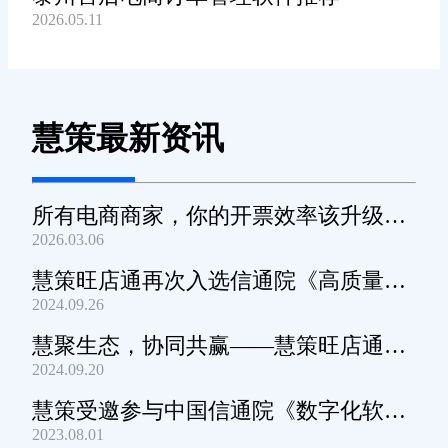
2026.05.11
慧策最新资讯
所有电商商家，你的开票效率该升级
2026.03.06
了！
慧策旺店通再次入选信通院《高质量数
2024.09.26
字化转型产品及服务全景图》
慧聚生态，协同共赢——慧策旺店通生
2024.09.20
态交流会深圳站圆满举办
慧策受邀参与中国信通院《数字化软件
2023.08.01
产品及服务能力》规范编制工作