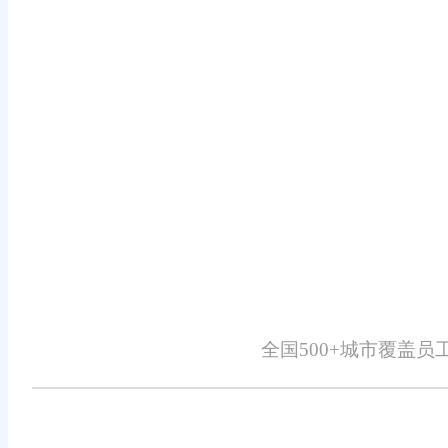
主打传统货架电商、营收体量稳定
的数字化工具。不必拘泥品牌资历、
性权衡优劣。
产品新旧只是外在标签，底层适配
目崇拜老牌资历，也不要一味追捧新
免责声明：本网站尽可能确保发布信息的准确性与可靠性，但不能保证其完
识、广告、商标、域名等，除特别标明外，均来源于网络，知识产权归原作
全国500+城市覆盖
详细不实或侵权情况证明，我们将尽快处理。