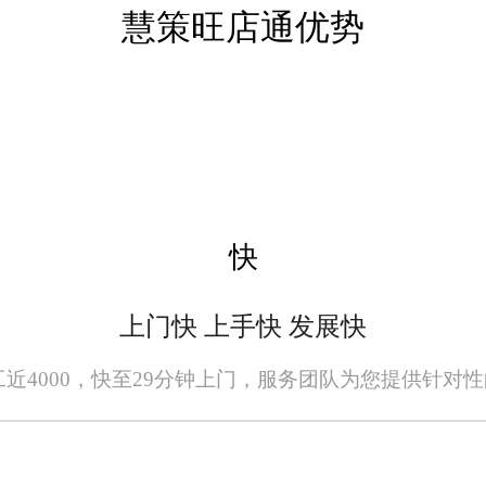
慧策旺店通优势
、看重财务对账、仓储运转稳定性、业态
上线年限这类外在标签，对照自身业务赛道
业务、贴合团队能力、可控运维难度，才
潮产品，理性权衡稳定性与迭代速度，减少
快
上门快 上手快 发展快
全无误，请您在阅读本网站内容时自行判断真实性，本网站对于您因信赖该信息引起
者或原出处所有。任何单位或个人认为本网站中的网页或链接内容可能存在不实内容
员工近4000，快至29分钟上门，服务团队为您提供针对