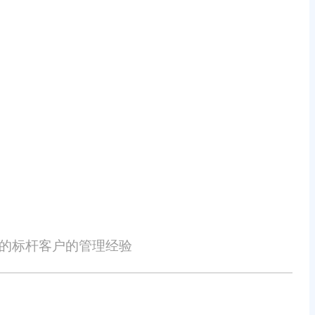
变动平缓的企业，可以偏向底蕴扎实
、运维能力取舍，弱化选型偏见，理
是中小企业数字化选型核心。不用盲
上线磨合损耗，发挥系统实际价值。
的损失概不负责。本网站发布的部分内容，包括但不限于文字、图片、标
或涉嫌侵犯知识产权时，请及时与我们联系，并提供身份证明、权属证明及
性的标杆客户的管理经验