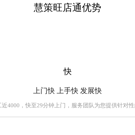
慧策旺店通优势
，无需专业的仓储管理经验，中小商家也
，适配自贡各类规模的电商商家。
管理系统推荐谁?总体来看旺店通电商仓
通有优质的售后服务体系为大家保驾护航!旺店
快
上门快 上手快 发展快
员工近4000，快至29分钟上门，服务团队为您提供针对
全无误，请您在阅读本网站内容时自行判断真实性，本网站对于您因信赖该信息引起
者或原出处所有。任何单位或个人认为本网站中的网页或链接内容可能存在不实内容