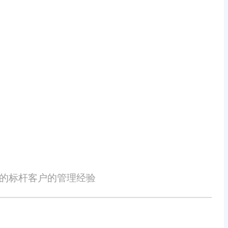
能轻松上手，同时采用云部署模式，
储系统表现优秀，大家选择旺店通电
通官网客服热线：4000101039
性的标杆客户的管理经验
的损失概不负责。本网站发布的部分内容，包括但不限于文字、图片、标
或涉嫌侵犯知识产权时，请及时与我们联系，并提供身份证明、权属证明及