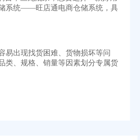
储系统——旺店通电商仓储系统，具
容易出现找货困难、货物损坏等问
品类、规格、销量等因素划分专属货
时效。旺店通仓储系统内置智能拣货
、大订单量的仓储场景，解决自贡商