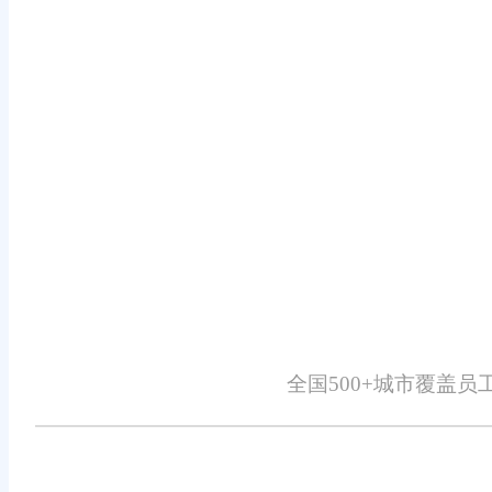
灵活适配，降低使用门槛
旺店通电商仓储管理系统操作简单
无需投入硬件成本，按使用需求付费
自贡电商仓储系统怎么选?电商仓储
商仓储系统无需担心售后问题，因为旺店
大家有任何疑问欢迎来致电!
全国500+城市覆盖
免责声明：本网站尽可能确保发布信息的准确性与可靠性，但不能保证其完
识、广告、商标、域名等，除特别标明外，均来源于网络，知识产权归原作
详细不实或侵权情况证明，我们将尽快处理。