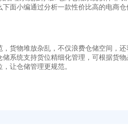
么下面小编通过分析一款性价比高的电商仓
，货物堆放杂乱，不仅浪费仓储空间，还
仓储系统支持货位精细化管理，可根据货物
位，让仓储管理更规范。
效率低，还容易出现拣货错误，影响发货
拣货路径，减少拣货误差，尤其适合多品类